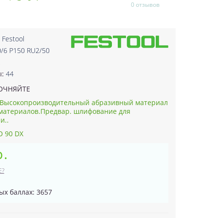
0 отзывов
:
Festool
0/6 P150 RU2/50
2
ы:
44
ОЧНЯЙТЕ
Высокопроизводительный абразивный материал
материалов.Предвар. шлифование для
и..
O 90 DX
р.
Е?
ых баллах: 3657