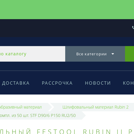
Все категории
ДОСТАВКА
РАССРОЧКА
НОВОСТИ
КОН
Абразивный материал
Шлифовальный материал Rubin 2
омпл. из 50 шт. STF D90/6 P150 RU2/50
ЬНЫЙ FESTOOL RUBIN II P