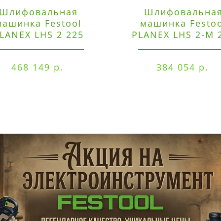
Шлифовальная
Шлифовальна
машинка Festool
машинка Festo
LANEX LHS 2 225
PLANEX LHS 2-M 
EQI/CTM 36-Set
EQ/CTL 36-Set
468 149 р.
384 054 р.