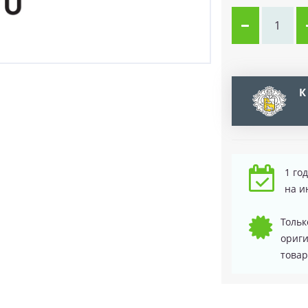
К
1 го
на и
Тольк
ориг
товар