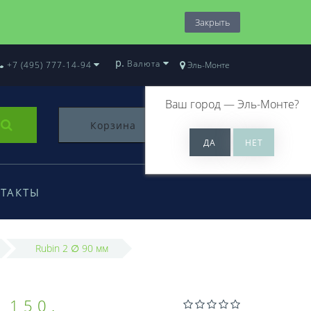
Закрыть
р.
Валюта
+7 (495) 777-14-94
Эль-Монте
Ваш город —
Эль-Монте
?
Корзина
0
ТАКТЫ
Rubin 2 ∅ 90 мм
 150.