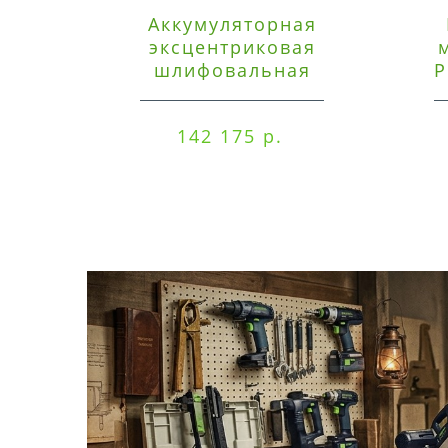
Аккумуляторная
эксцентриковая
шлифовальная
P
машинка Festool ETSC
125 3,0 I-Set
142 175 р.