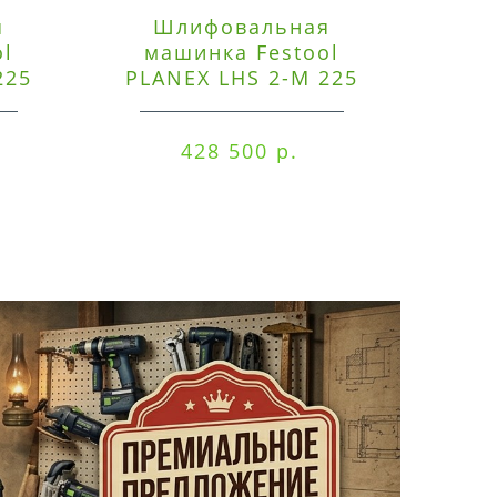
я
Шлифовальная
Э
ol
машинка Festool
225
PLANEX LHS 2-M 225
ред
EQ/CTM 36-Set
RO
428 500 р.