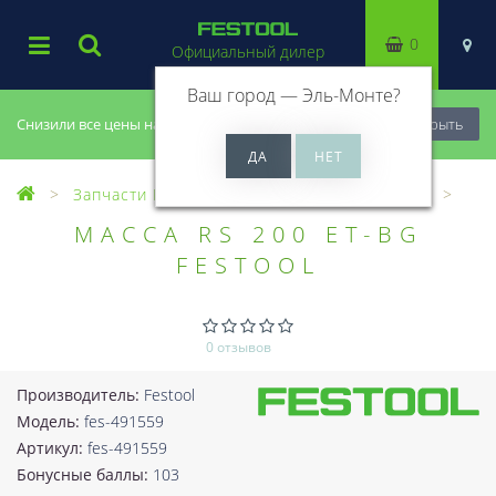
0
Официальный дилер
Ваш город —
Эль-Монте
?
Снизили все цены на 20%, успей купить!
Закрыть
Запчасти Festool
Все запчасти (Разное)
МАССА RS 200 ET-BG
FESTOOL
0 отзывов
Производитель:
Festool
Модель:
fes-491559
Артикул:
fes-491559
Бонусные баллы:
103