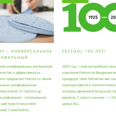
AT – УНИВЕРСАЛЬНОЕ
FESTOOL 100 ЛЕТ!
ФОВАЛЬНЫЙ
РИАЛ
оре шлифовальных материалов
2025 год — электроприборостро
ачество и эффективность.
компания Festool из Венделинге
то предлагает Festool со своим
празднует своё 100-летие: век се
льным шлифовальным
корпоративной и технологическ
ом Granat: от грубого до
истории, движимой большой стр
 шлифования – оптимальное
ремеслу. С самого начала — с 19
 для практически всех
целью бы..
ий. С мая Festoo..