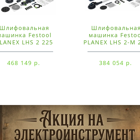
Шлифовальная
Шлифовальна
машинка Festool
машинка Festo
LANEX LHS 2 225
PLANEX LHS 2-M 
EQI/CTM 36-Set
EQ/CTL 36-Set
468 149 р.
384 054 р.