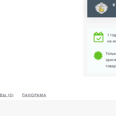
К
1 го
на и
Тольк
ориг
товар
ВЫ (0)
ПАНОРАМА