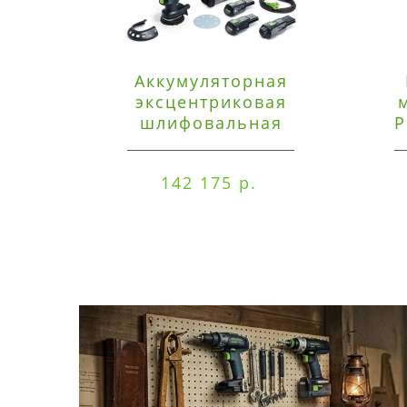
Аккумуляторная
эксцентриковая
шлифовальная
P
машинка Festool ETSC
125 3,0 I-Set
142 175 р.