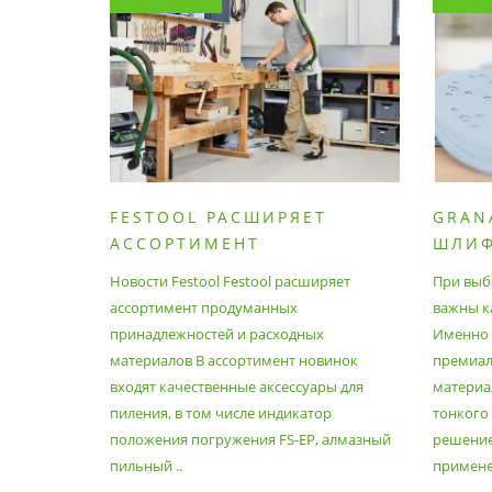
FESTOOL РАСШИРЯЕТ
GRAN
АССОРТИМЕНТ
ШЛИ
ПРОДУМАННЫХ
МАТЕ
Новости Festool Festool расширяет
При выб
ПРИНАДЛЕЖНОСТЕЙ И
ассортимент продуманных
важны к
РАСХОДНЫХ МАТЕРИАЛОВ
принадлежностей и расходных
Именно э
материалов В ассортимент новинок
премиа
входят качественные аксессуары для
материал
пиления, в том числе индикатор
тонкого
положения погружения FS-EP, алмазный
решение
пильный ..
применен