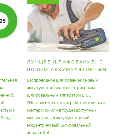
ЛУЧШЕЕ ШЛИФОВАНИЕ: С
КАК П
НОВЫМ АККУМУЛЯТОРНЫМ
ПЫЛЕС
ШЛИФОВАЛЬНЫМ
МАКСИ
ительная
Беспроводное шлифование с новым
Festool уж
АППАРАТОМ ETSC2
на
аккумуляторным эксцентриковым
пылесосам
мейной,
шлифовальным аппаратом ETSC
Немецкий 
ой
2Независимо от того, работаете ли вы в
множество
астью к
мастерской или в труднодоступных
нужд, поз
25 года —
местах, новый аккумуляторный
спланиров
эксцентриковый шлифовальный
идеально 
аппарат&nb..
Благода..