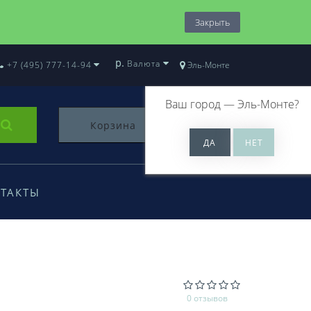
Закрыть
р.
Валюта
+7 (495) 777-14-94
Эль-Монте
Ваш город —
Эль-Монте
?
Корзина
0
ТАКТЫ
0 отзывов