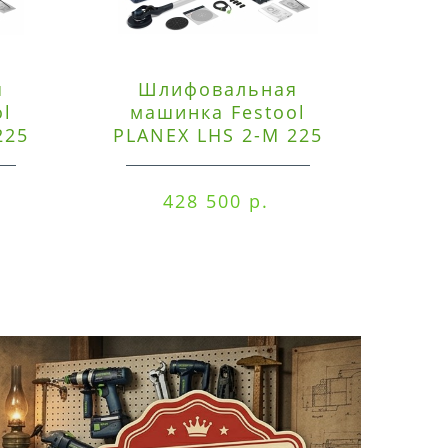
я
Шлифовальная
Э
ol
машинка Festool
225
PLANEX LHS 2-M 225
ред
EQ/CTM 36-Set
RO
428 500 р.