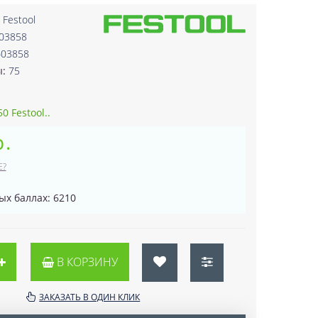
:
Festool
403858
403858
ы:
75
0 Festool..
р.
Е?
ых баллах: 6210
В КОРЗИНУ
ЗАКАЗАТЬ В ОДИН КЛИК