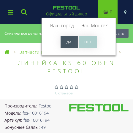
0
Официальный дилер
Ваш город —
Эль-Монте
?
Снизили все цены на 20%, успей купить!
Закрыть
Запчасти Festool
Все запчасти (Разное)
ЛИНЕЙКА KS 60 OBEN
FESTOOL
0 отзывов
Производитель:
Festool
Модель:
fes-10016194
Артикул:
fes-10016194
Бонусные баллы:
49