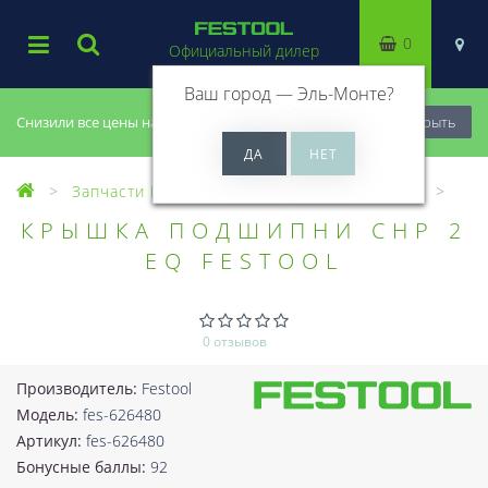
0
Официальный дилер
Ваш город —
Эль-Монте
?
Снизили все цены на 20%, успей купить!
Закрыть
Запчасти Festool
Все запчасти (Разное)
КРЫШКА ПОДШИПНИ CHP 2
EQ FESTOOL
0 отзывов
Производитель:
Festool
Модель:
fes-626480
Артикул:
fes-626480
Бонусные баллы:
92