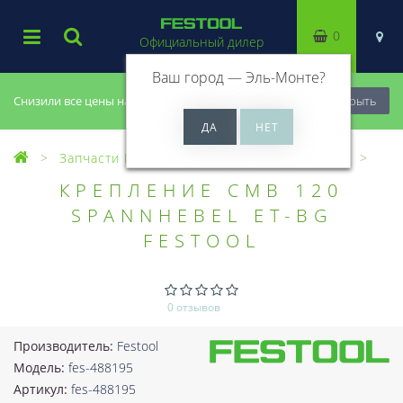
0
Официальный дилер
Ваш город —
Эль-Монте
?
Снизили все цены на 20%, успей купить!
Закрыть
Запчасти Festool
Все запчасти (Разное)
КРЕПЛЕНИЕ CMB 120
SPANNHEBEL ET-BG
FESTOOL
0 отзывов
Производитель:
Festool
Модель:
fes-488195
Артикул:
fes-488195