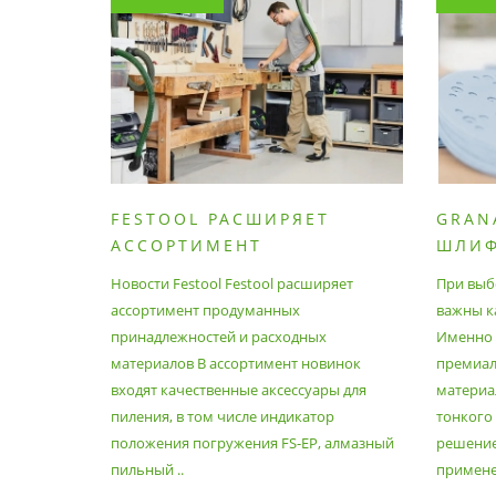
FESTOOL РАСШИРЯЕТ
GRAN
АССОРТИМЕНТ
ШЛИ
ПРОДУМАННЫХ
МАТЕ
Новости Festool Festool расширяет
При выб
ПРИНАДЛЕЖНОСТЕЙ И
ассортимент продуманных
важны к
РАСХОДНЫХ МАТЕРИАЛОВ
принадлежностей и расходных
Именно э
материалов В ассортимент новинок
премиа
входят качественные аксессуары для
материал
пиления, в том числе индикатор
тонкого
положения погружения FS-EP, алмазный
решение
пильный ..
применен