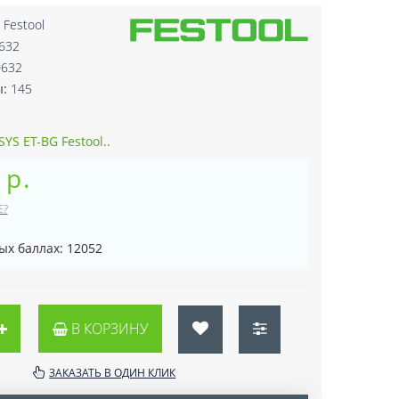
:
Festool
632
0632
ы:
145
SYS ET-BG Festool..
 р.
Е?
ых баллах: 12052
В КОРЗИНУ
ЗАКАЗАТЬ В ОДИН КЛИК