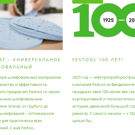
AT – УНИВЕРСАЛЬНОЕ
FESTOOL 100 ЛЕТ!
ФОВАЛЬНЫЙ
РИАЛ
оре шлифовальных материалов
2025 год — электроприборостро
ачество и эффективность.
компания Festool из Венделинге
то предлагает Festool со своим
празднует своё 100-летие: век се
льным шлифовальным
корпоративной и технологическ
ом Granat: от грубого до
истории, движимой большой стр
 шлифования – оптимальное
ремеслу. С самого начала — с 19
 для практически всех
целью бы..
ий. С мая Festoo..