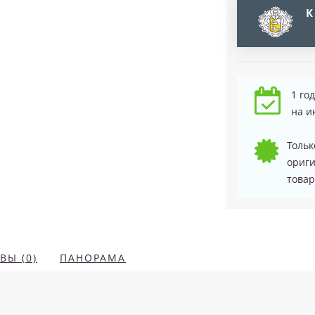
К
1 го
на и
Тольк
ориг
товар
ВЫ (0)
ПАНОРАМА