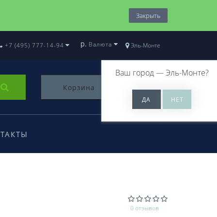
Закрыть
р.
Валюта
+7 (495) 777-14-94
Эль-Монте
Ваш город —
Эль-Монте
?
Корзина
0
ТАКТЫ
0 отзывов