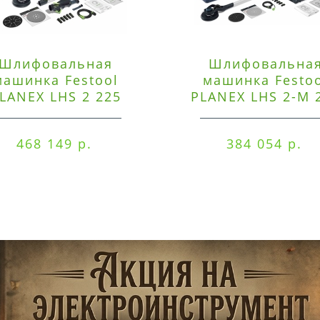
Шлифовальная
Шлифовальна
машинка Festool
машинка Festo
LANEX LHS 2 225
PLANEX LHS 2-M 
EQI/CTM 36-Set
EQ/CTL 36-Set
468 149 р.
384 054 р.