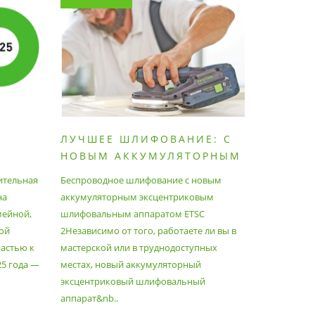
ЛУЧШЕЕ ШЛИФОВАНИЕ: С
КАК П
НОВЫМ АККУМУЛЯТОРНЫМ
ПЫЛЕС
ШЛИФОВАЛЬНЫМ
МАКСИ
ительная
Беспроводное шлифование с новым
Festool уж
АППАРАТОМ ETSC2
на
аккумуляторным эксцентриковым
пылесосам
мейной,
шлифовальным аппаратом ETSC
Немецкий 
ой
2Независимо от того, работаете ли вы в
множество
астью к
мастерской или в труднодоступных
нужд, поз
25 года —
местах, новый аккумуляторный
спланиров
эксцентриковый шлифовальный
идеально 
аппарат&nb..
Благода..