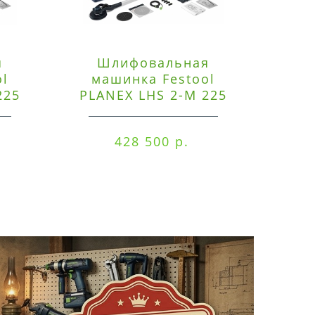
я
Шлифовальная
Э
ol
машинка Festool
225
PLANEX LHS 2-M 225
ред
EQ/CTM 36-Set
RO
428 500 р.