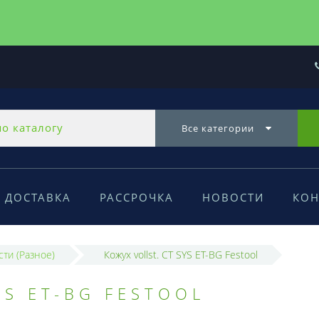
Все категории
ДОСТАВКА
РАССРОЧКА
НОВОСТИ
КОН
сти (Разное)
Кожух vollst. CT SYS ET-BG Festool
YS ET-BG FESTOOL