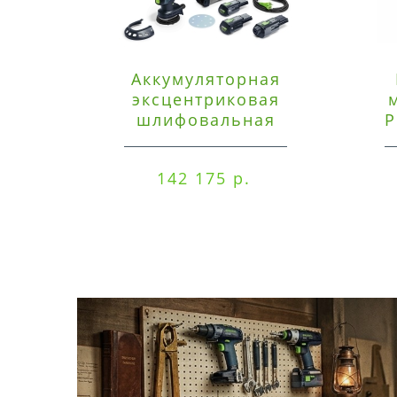
Аккумуляторная
эксцентриковая
шлифовальная
P
машинка Festool ETSC
125 3,0 I-Set
142 175 р.