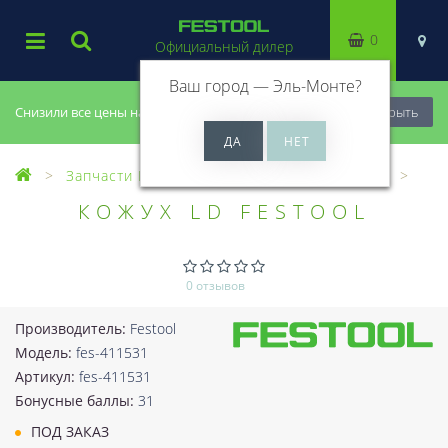
0
Официальный дилер
Ваш город —
Эль-Монте
?
Снизили все цены на 20%, успей купить!
Закрыть
Запчасти Festool
Все запчасти (Разное)
КОЖУХ LD FESTOOL
0 отзывов
Производитель:
Festool
Модель:
fes-411531
Артикул:
fes-411531
Бонусные баллы:
31
ПОД ЗАКАЗ