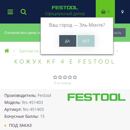
0
Официальный дилер
Ваш город —
Эль-Монте
?
Снизили все цены на 20%, успей купить!
Закрыть
Запчасти Festool
Все запчасти (Разное)
КОЖУХ KF 4 E FESTOOL
0 отзывов
Производитель:
Festool
Модель:
fes-451403
Артикул:
fes-451403
Бонусные баллы:
15
ПОД ЗАКАЗ