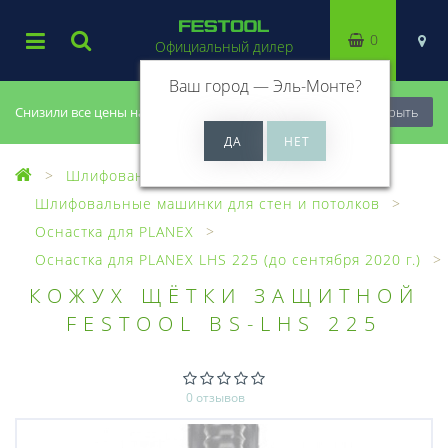
0
Официальный дилер
Ваш город —
Эль-Монте
?
Снизили все цены на 20%, успей купить!
Закрыть
Шлифование
Шлифовальные машинки для стен и потолков
Оснастка для PLANEX
Оснастка для PLANEX LHS 225 (до сентября 2020 г.)
КОЖУХ ЩЁТКИ ЗАЩИТНОЙ
FESTOOL BS-LHS 225
0 отзывов