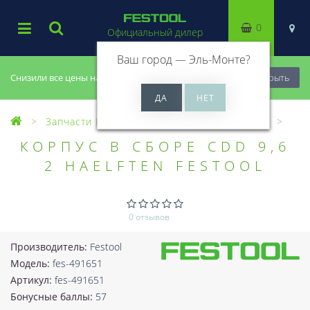
0
Официальный дилер
Ваш город —
Эль-Монте
?
Снизили все цены на 20%, успей купить!
Закрыть
Запчасти Festool
Все запчасти (Разное)
КОРПУС В СБОРЕ CDD 9,6
2 HAELFTEN FESTOOL
0 отзывов
Производитель:
Festool
Модель:
fes-491651
Артикул:
fes-491651
Бонусные баллы:
57