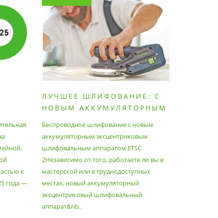
ЛУЧШЕЕ ШЛИФОВАНИЕ: С
КАК П
НОВЫМ АККУМУЛЯТОРНЫМ
ПЫЛЕС
ШЛИФОВАЛЬНЫМ
МАКСИ
ительная
Беспроводное шлифование с новым
Festool уж
АППАРАТОМ ETSC2
на
аккумуляторным эксцентриковым
пылесосам
мейной,
шлифовальным аппаратом ETSC
Немецкий 
ой
2Независимо от того, работаете ли вы в
множество
астью к
мастерской или в труднодоступных
нужд, поз
25 года —
местах, новый аккумуляторный
спланиров
эксцентриковый шлифовальный
идеально 
аппарат&nb..
Благода..