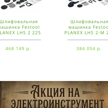
Шлифовальная
Шлифовальна
машинка Festool
машинка Festo
LANEX LHS 2 225
PLANEX LHS 2-M 
EQI/CTM 36-Set
EQ/CTL 36-Set
468 149 р.
384 054 р.