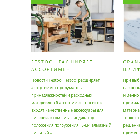
FESTOOL РАСШИРЯЕТ
GRAN
АССОРТИМЕНТ
ШЛИ
ПРОДУМАННЫХ
МАТЕ
Новости Festool Festool расширяет
При выб
ПРИНАДЛЕЖНОСТЕЙ И
ассортимент продуманных
важны к
РАСХОДНЫХ МАТЕРИАЛОВ
принадлежностей и расходных
Именно э
материалов В ассортимент новинок
премиа
входят качественные аксессуары для
материал
пиления, в том числе индикатор
тонкого
положения погружения FS-EP, алмазный
решение
пильный ..
применен