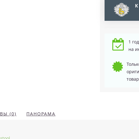
К
1 го
на и
Тольк
ориг
товар
ВЫ (0)
ПАНОРАМА
stool