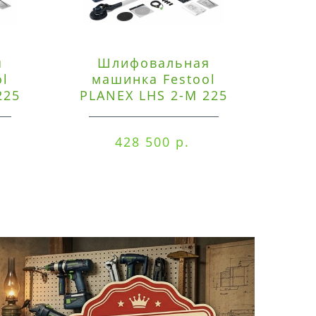
я
Шлифовальная
Э
ol
машинка Festool
225
PLANEX LHS 2-M 225
ред
EQ/CTM 36-Set
RO
428 500 р.