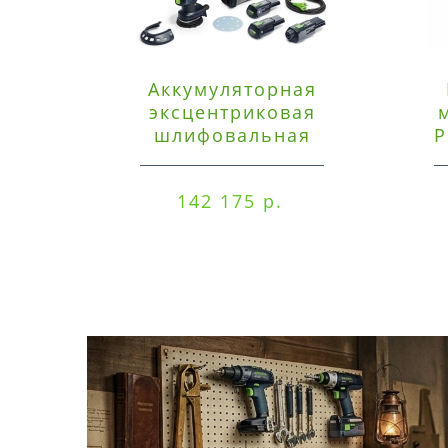
Аккумуляторная
эксцентриковая
шлифовальная
P
машинка Festool ETSC
125 3,0 I-Set
142 175 р.