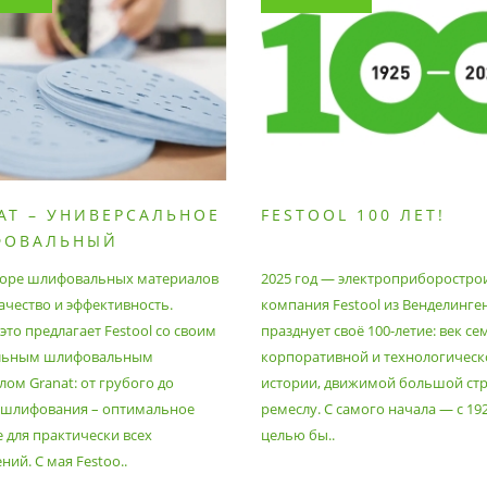
AT – УНИВЕРСАЛЬНОЕ
FESTOOL 100 ЛЕТ!
ФОВАЛЬНЫЙ
РИАЛ
оре шлифовальных материалов
2025 год — электроприборостро
ачество и эффективность.
компания Festool из Венделинге
то предлагает Festool со своим
празднует своё 100-летие: век се
льным шлифовальным
корпоративной и технологическ
ом Granat: от грубого до
истории, движимой большой стр
 шлифования – оптимальное
ремеслу. С самого начала — с 19
 для практически всех
целью бы..
ий. С мая Festoo..