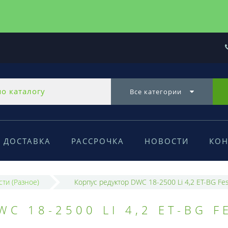
Все категории
ДОСТАВКА
РАССРОЧКА
НОВОСТИ
КОН
сти (Разное)
Корпус редуктор DWC 18-2500 Li 4,2 ET-BG Fes
C 18-2500 LI 4,2 ET-BG F