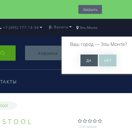
Закрыть
р.
Валюта
+7 (495) 777-14-94
Эль-Монте
Ваш город —
Эль-Монте
?
Корзина
0
ТАКТЫ
tool
ESTOOL
0 отзывов