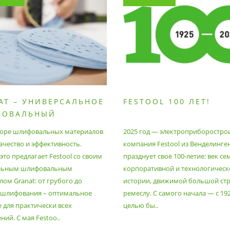
AT – УНИВЕРСАЛЬНОЕ
FESTOOL 100 ЛЕТ!
ФОВАЛЬНЫЙ
РИАЛ
оре шлифовальных материалов
2025 год — электроприборостро
ачество и эффективность.
компания Festool из Венделинге
то предлагает Festool со своим
празднует своё 100-летие: век се
льным шлифовальным
корпоративной и технологическ
ом Granat: от грубого до
истории, движимой большой стр
 шлифования – оптимальное
ремеслу. С самого начала — с 19
 для практически всех
целью бы..
ий. С мая Festoo..