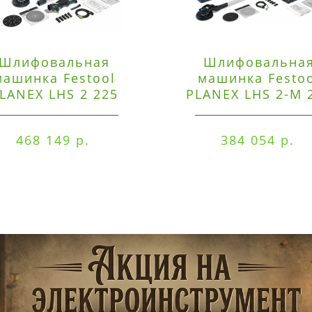
Шлифовальная
Шлифовальна
машинка Festool
машинка Festo
LANEX LHS 2 225
PLANEX LHS 2-M 
EQI/CTM 36-Set
EQ/CTL 36-Set
468 149 р.
384 054 р.