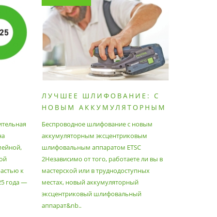
ЛУЧШЕЕ ШЛИФОВАНИЕ: С
КАК П
НОВЫМ АККУМУЛЯТОРНЫМ
ПЫЛЕС
ШЛИФОВАЛЬНЫМ
МАКСИ
ительная
Беспроводное шлифование с новым
Festool уж
АППАРАТОМ ETSC2
на
аккумуляторным эксцентриковым
пылесосам
мейной,
шлифовальным аппаратом ETSC
Немецкий 
ой
2Независимо от того, работаете ли вы в
множество
астью к
мастерской или в труднодоступных
нужд, поз
25 года —
местах, новый аккумуляторный
спланиров
эксцентриковый шлифовальный
идеально 
аппарат&nb..
Благода..