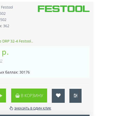
:
Festool
502
3502
ы:
362
 DRP 32-4 Festool..
 р.
Е?
ых баллах: 30176
В КОРЗИНУ
ЗАКАЗАТЬ В ОДИН КЛИК