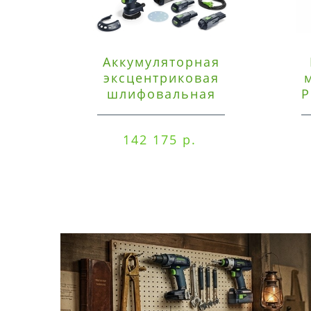
Аккумуляторная
эксцентриковая
шлифовальная
P
машинка Festool ETSC
125 3,0 I-Set
142 175 р.