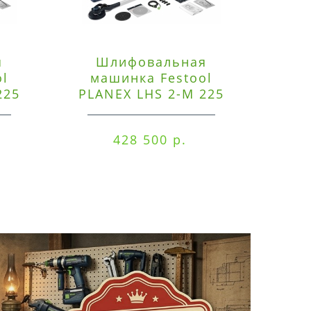
я
Шлифовальная
Э
ol
машинка Festool
225
PLANEX LHS 2-M 225
ред
EQ/CTM 36-Set
RO
428 500 р.