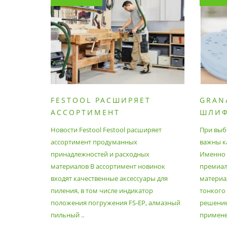
FESTOOL РАСШИРЯЕТ
GRAN
АССОРТИМЕНТ
ШЛИ
ПРОДУМАННЫХ
МАТЕ
Новости Festool Festool расширяет
При выб
ПРИНАДЛЕЖНОСТЕЙ И
ассортимент продуманных
важны к
РАСХОДНЫХ МАТЕРИАЛОВ
принадлежностей и расходных
Именно э
материалов В ассортимент новинок
премиа
входят качественные аксессуары для
материал
пиления, в том числе индикатор
тонкого
положения погружения FS-EP, алмазный
решение
пильный ..
применен