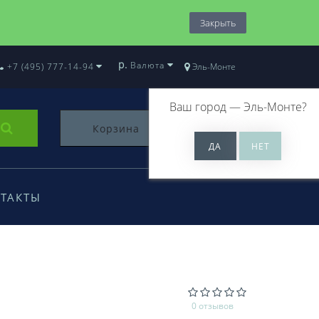
Закрыть
р.
Валюта
+7 (495) 777-14-94
Эль-Монте
Ваш город —
Эль-Монте
?
Корзина
0
ТАКТЫ
0 отзывов