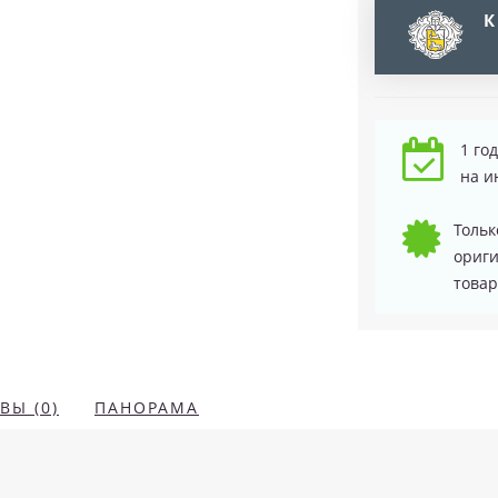
К
1 го
на и
Тольк
ориг
товар
ВЫ (0)
ПАНОРАМА