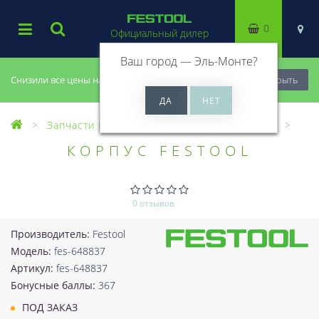
0
Официальный дилер
Ваш город —
Эль-Монте
?
Снизили все цены на 20%, успей купить!
Закрыть
Запчасти Festool
Все запчасти (Разное)
КОРПУС FESTOOL
0 отзывов
Производитель:
Festool
Модель:
fes-648837
Артикул:
fes-648837
Бонусные баллы:
367
ПОД ЗАКАЗ