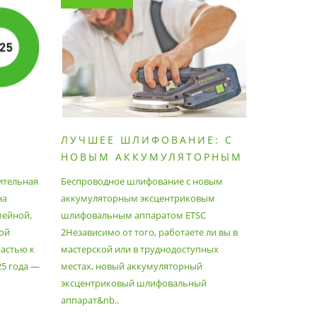
ЛУЧШЕЕ ШЛИФОВАНИЕ: С
КАК П
НОВЫМ АККУМУЛЯТОРНЫМ
ПЫЛЕС
ШЛИФОВАЛЬНЫМ
МАКСИ
ительная
Беспроводное шлифование с новым
Festool уж
АППАРАТОМ ETSC2
на
аккумуляторным эксцентриковым
пылесосам
мейной,
шлифовальным аппаратом ETSC
Немецкий 
ой
2Независимо от того, работаете ли вы в
множество
астью к
мастерской или в труднодоступных
нужд, поз
25 года —
местах, новый аккумуляторный
спланиров
эксцентриковый шлифовальный
идеально 
аппарат&nb..
Благода..