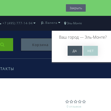
Закрыть
р.
Валюта
+7 (495) 777-14-94
Эль-Монте
Ваш город —
Эль-Монте
?
Корзина
0
ТАКТЫ
0 отзывов