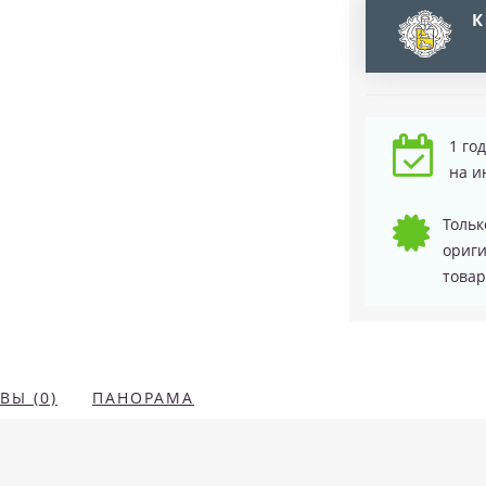
К
1 го
на и
Тольк
ориг
товар
ВЫ (0)
ПАНОРАМА