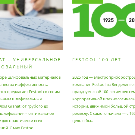
AT – УНИВЕРСАЛЬНОЕ
FESTOOL 100 ЛЕТ!
ФОВАЛЬНЫЙ
РИАЛ
оре шлифовальных материалов
2025 год — электроприборостро
ачество и эффективность.
компания Festool из Венделинге
то предлагает Festool со своим
празднует своё 100-летие: век се
льным шлифовальным
корпоративной и технологическ
ом Granat: от грубого до
истории, движимой большой стр
 шлифования – оптимальное
ремеслу. С самого начала — с 19
 для практически всех
целью бы..
ий. С мая Festoo..