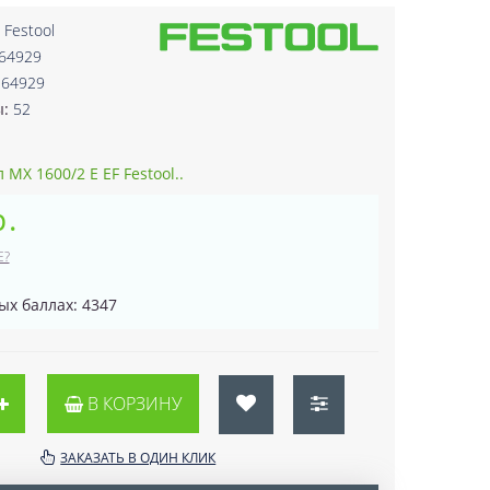
:
Festool
164929
164929
ы:
52
 MX 1600/2 E EF Festool..
р.
Е?
ых баллах: 4347
В КОРЗИНУ
ЗАКАЗАТЬ В ОДИН КЛИК