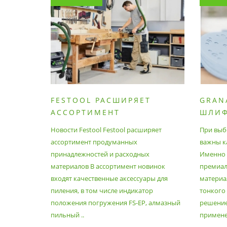
FESTOOL РАСШИРЯЕТ
GRAN
АССОРТИМЕНТ
ШЛИ
ПРОДУМАННЫХ
МАТЕ
Новости Festool Festool расширяет
При выб
ПРИНАДЛЕЖНОСТЕЙ И
ассортимент продуманных
важны к
РАСХОДНЫХ МАТЕРИАЛОВ
принадлежностей и расходных
Именно э
материалов В ассортимент новинок
премиа
входят качественные аксессуары для
материал
пиления, в том числе индикатор
тонкого
положения погружения FS-EP, алмазный
решение
пильный ..
применен