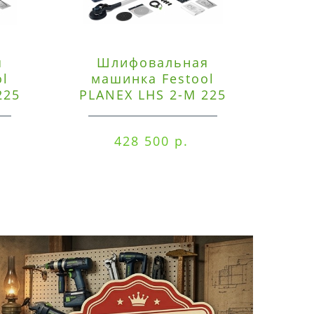
я
Шлифовальная
Э
ol
машинка Festool
225
PLANEX LHS 2-M 225
ред
EQ/CTM 36-Set
RO
428 500 р.