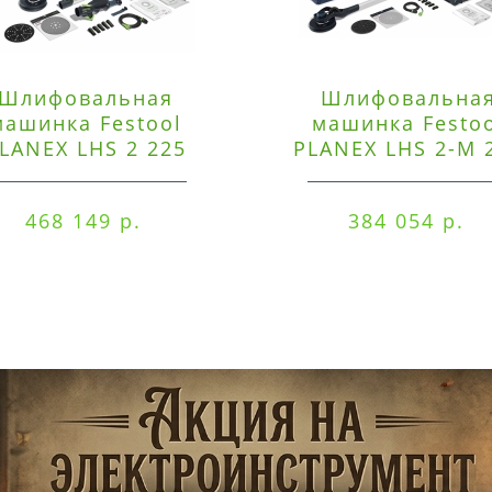
Шлифовальная
Шлифовальна
машинка Festool
машинка Festo
LANEX LHS 2 225
PLANEX LHS 2-M 
EQI/CTM 36-Set
EQ/CTL 36-Set
468 149 р.
384 054 р.