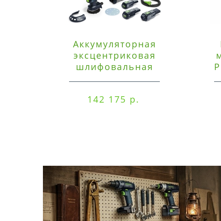
Аккумуляторная
эксцентриковая
шлифовальная
P
машинка Festool ETSC
125 3,0 I-Set
142 175 р.