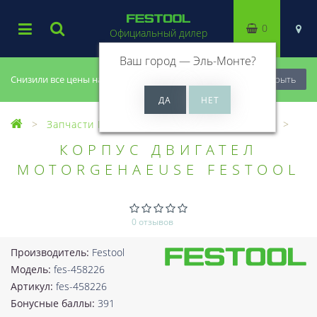
0
Официальный дилер
Ваш город —
Эль-Монте
?
Снизили все цены на 20%, успей купить!
Закрыть
Запчасти Festool
Все запчасти (Разное)
КОРПУС ДВИГАТЕЛ
MOTORGEHAEUSE FESTOOL
0 отзывов
Производитель:
Festool
Модель:
fes-458226
Артикул:
fes-458226
Бонусные баллы:
391