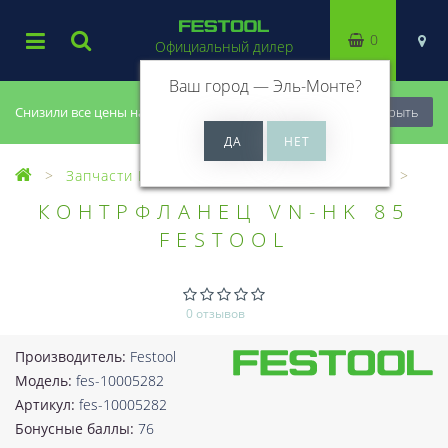
0
Официальный дилер
Ваш город —
Эль-Монте
?
Снизили все цены на 20%, успей купить!
Закрыть
Запчасти Festool
Все запчасти (Разное)
КОНТРФЛАНЕЦ VN-HK 85
FESTOOL
0 отзывов
Производитель:
Festool
Модель:
fes-10005282
Артикул:
fes-10005282
Бонусные баллы:
76