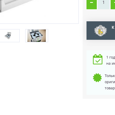
К
1 го
на и
Тольк
ориг
товар