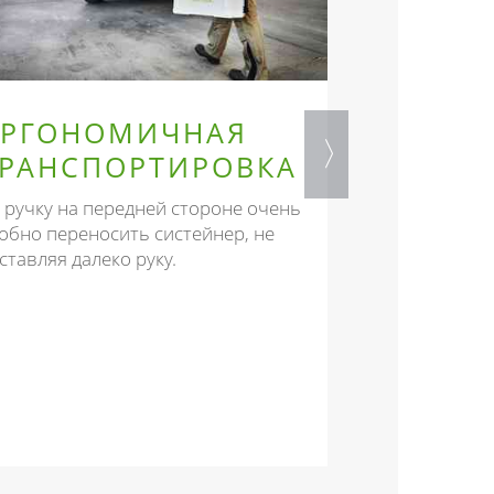
ЭРГОНОМИЧНАЯ
ПРОФЕ
ТРАНСПОРТИРОВКА
ИМИДЖ
 ручку на передней стороне очень
Идеальная ор
обно переносить систейнер, не
транспортиро
ставляя далеко руку.
в машине из м
работы, котор
впечатление н