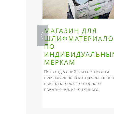
ОНАЛЬНЫЙ
МАГАЗИН ДЛЯ
ШЛИФМАТЕРИАЛО
ПО
ия
ИНДИВИДУАЛЬНЫ
х инструментов
й к месту
МЕРКАМ
зведёт должное
 клиентов.
Пять отделений для сортировки
шлифовального материала: новог
пригодного для повторного
применения, изношенного.