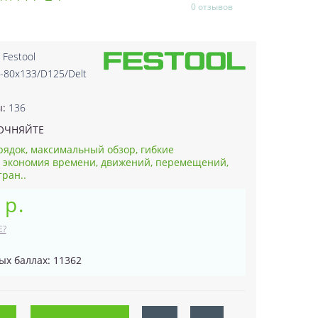
0 отзывов
:
Festool
-80x133/D125/Delt
1
ы:
136
ОЧНЯЙТЕ
ядок, максимальный обзор, гибкие
 экономия времени, движений, перемещений,
ран..
 р.
Е?
ых баллах: 11362