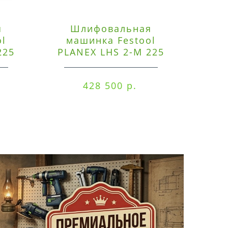
я
Шлифовальная
Э
ol
машинка Festool
225
PLANEX LHS 2-M 225
ред
EQ/CTM 36-Set
RO
428 500 р.