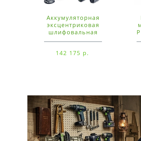
Аккумуляторная
эксцентриковая
шлифовальная
P
машинка Festool ETSC
125 3,0 I-Set
142 175 р.