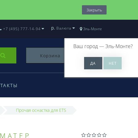
Закрыть
р.
Валюта
+7 (495) 777-14-94
Эль-Монте
Ваш город —
Эль-Монте
?
Корзина
0
ТАКТЫ
Прочая оснастка для ETS
 МАТЕР