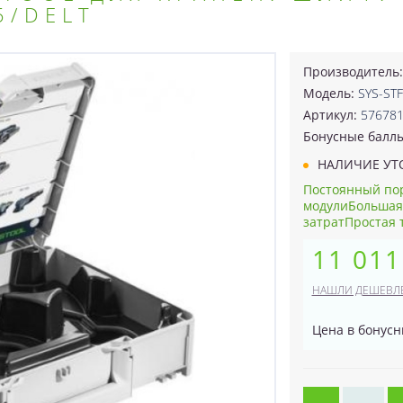
5/DELT
Производитель
Модель:
SYS-STF
Артикул:
57678
Бонусные балл
НАЛИЧИЕ УТ
Постоянный пор
модулиБольшая
затратПростая т
11 011
НАШЛИ ДЕШЕВЛ
Цена в бонусн