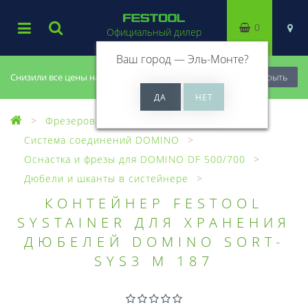
0
Официальный дилер
Ваш город —
Эль-Монте
?
Снизили все цены на 20%, успей купить!
Закрыть
Фрезерование
Система соединений DOMINO
Оснастка и фрезы для DOMINO DF 500/700
Дюбели и шканты в систейнере
КОНТЕЙНЕР FESTOOL
SYSTAINER ДЛЯ ХРАНЕНИЯ
ДЮБЕЛЕЙ DOMINO SORT-
SYS3 M 187