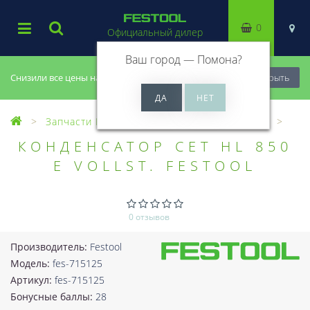
0
Официальный дилер
Ваш город —
Помона
?
Снизили все цены на 20%, успей купить!
Закрыть
Запчасти Festool
Все запчасти (Разное)
КОНДЕНСАТОР СЕТ HL 850
E VOLLST. FESTOOL
0 отзывов
Производитель:
Festool
Модель:
fes-715125
Артикул:
fes-715125
Бонусные баллы:
28