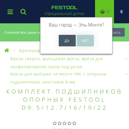
0
Официальный дилер
Ваш город —
Эль-Монте
?
Снизили все цены на 20%, успей купить!
Закрыть
Фрезерование
Фрезы, головки
Фреза-сверло, фальцевая фреза, фреза для
профилирования пазов под ручки
Фреза для выборки четверти HW, с опорным
подшипником, хвостовик 8 мм
КОМПЛЕКТ ПОДШИПНИКОВ
ОПОРНЫХ FESTOOL
D9.5/12.7/16/19/22
0 отзывов