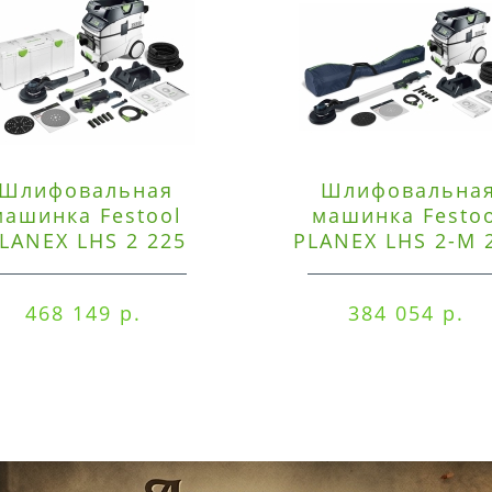
Шлифовальная
Шлифовальна
машинка Festool
машинка Festo
LANEX LHS 2 225
PLANEX LHS 2-M 
EQI/CTM 36-Set
EQ/CTL 36-Set
468 149 р.
384 054 р.