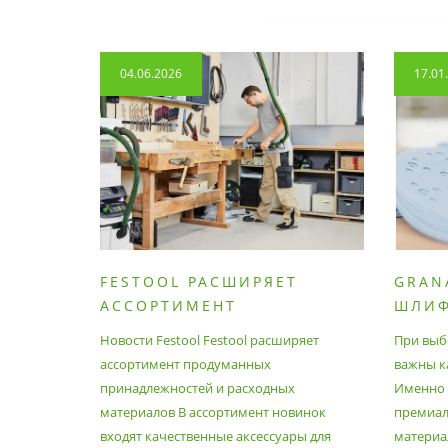
04.06.2026
17.01
FESTOOL РАСШИРЯЕТ
GRAN
АССОРТИМЕНТ
ШЛИ
ПРОДУМАННЫХ
МАТЕ
Новости Festool Festool расширяет
При выб
ПРИНАДЛЕЖНОСТЕЙ И
ассортимент продуманных
важны к
РАСХОДНЫХ МАТЕРИАЛОВ
принадлежностей и расходных
Именно э
материалов В ассортимент новинок
премиа
входят качественные аксессуары для
материал