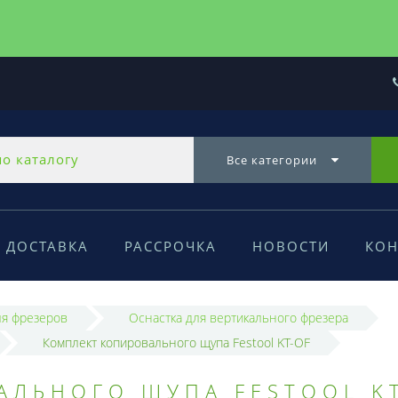
Все категории
ДОСТАВКА
РАССРОЧКА
НОВОСТИ
КОН
ля фрезеров
Оснастка для вертикального фрезера
Комплект копировального щупа Festool KT-OF
АЛЬНОГО ЩУПА FESTOOL K