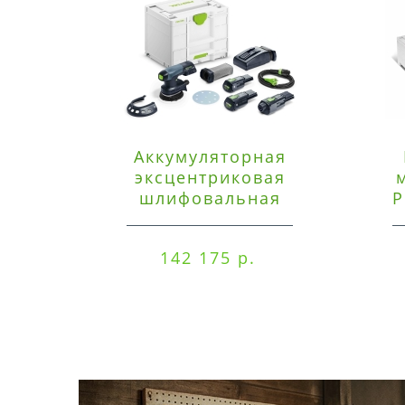
Аккумуляторная
эксцентриковая
шлифовальная
P
машинка Festool ETSC
125 3,0 I-Set
142 175 р.