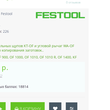
0 отзывов
:
Festool
4
ы:
226
льных щупов KT-OF и угловой рычаг WA-OF
 копирования заготовок..
900, OF 1000, OF 1010, OF 1010 R, OF 1400, KF
 р.
Е?
ых баллах: 18814
В КОРЗИНУ