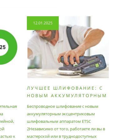
12.01.2025
14.04.2
ЛУЧШЕЕ ШЛИФОВАНИЕ: С
КАК П
НОВЫМ АККУМУЛЯТОРНЫМ
ПЫЛЕС
ШЛИФОВАЛЬНЫМ
МАКСИ
ительная
Беспроводное шлифование с новым
Festool уж
АППАРАТОМ ETSC2
на
аккумуляторным эксцентриковым
пылесосам
мейной,
шлифовальным аппаратом ETSC
Немецкий 
ой
2Независимо от того, работаете ли вы в
множество
астью к
мастерской или в труднодоступных
нужд, поз