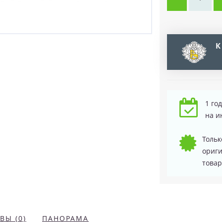
К
1 го
на и
Тольк
ориг
товар
ВЫ (0)
ПАНОРАМА