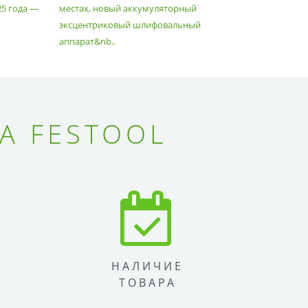
25 года —
местах, новый аккумуляторный
спланиров
эксцентриковый шлифовальный
идеально 
аппарат&nb..
Благода..
А FESTOOL
НАЛИЧИЕ
ТОВАРА