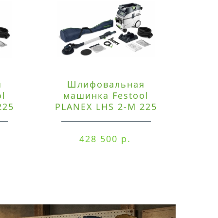
я
Шлифовальная
Э
ol
машинка Festool
225
PLANEX LHS 2-M 225
ред
EQ/CTM 36-Set
RO
428 500 р.