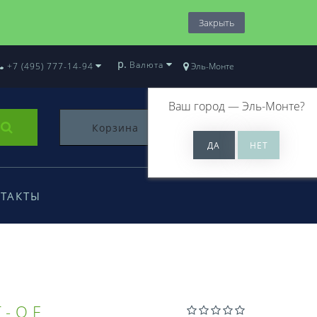
Закрыть
р.
Валюта
+7 (495) 777-14-94
Эль-Монте
Ваш город —
Эль-Монте
?
Корзина
0
ТАКТЫ
T-OF