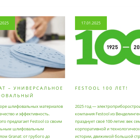
.2025
17.01.2025
AT – УНИВЕРСАЛЬНОЕ
FESTOOL 100 ЛЕТ!
ФОВАЛЬНЫЙ
РИАЛ
оре шлифовальных материалов
2025 год — электроприборостро
ачество и эффективность.
компания Festool из Венделинге
то предлагает Festool со своим
празднует своё 100-летие: век се
льным шлифовальным
корпоративной и технологическ
ом Granat: от грубого до
истории, движимой большой стр