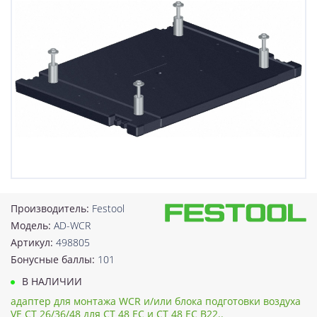
Производитель:
Festool
Модель:
AD-WCR
Артикул:
498805
Бонусные баллы:
101
В НАЛИЧИИ
адаптер для монтажа WCR и/или блока подготовки воздуха
VE CT 26/36/48 для CT 48 EC и CT 48 EC B22..