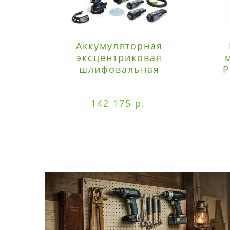
Аккумуляторная
эксцентриковая
шлифовальная
P
машинка Festool ETSC
125 3,0 I-Set
142 175 р.