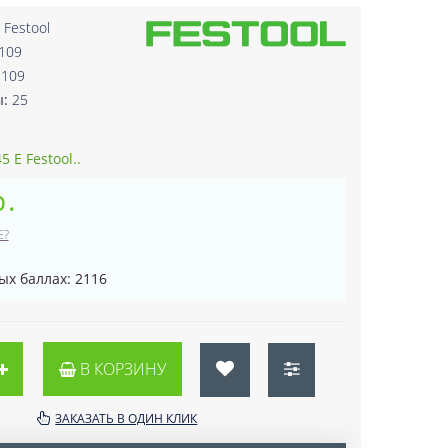
:
Festool
109
3109
ы:
25
 E Festool..
р.
Е?
ых баллах: 2116
В КОРЗИНУ
ЗАКАЗАТЬ В ОДИН КЛИК