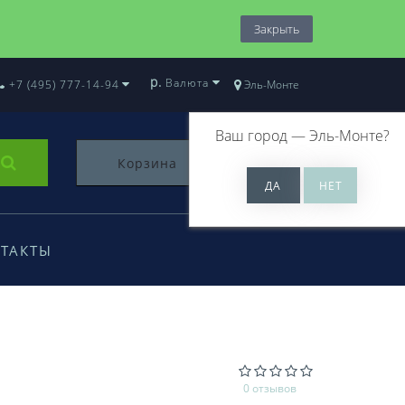
Закрыть
р.
Валюта
+7 (495) 777-14-94
Эль-Монте
Ваш город —
Эль-Монте
?
Корзина
0
ТАКТЫ
0 отзывов