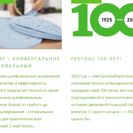
AT – УНИВЕРСАЛЬНОЕ
FESTOOL 100 ЛЕТ!
ФОВАЛЬНЫЙ
РИАЛ
оре шлифовальных материалов
2025 год — электроприборостро
ачество и эффективность.
компания Festool из Венделинге
то предлагает Festool со своим
празднует своё 100-летие: век се
льным шлифовальным
корпоративной и технологическ
ом Granat: от грубого до
истории, движимой большой стр
 шлифования – оптимальное
ремеслу. С самого начала — с 19
 для практически всех
целью бы..
ий. С мая Festoo..