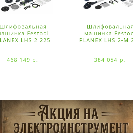
Шлифовальная
Шлифовальна
машинка Festool
машинка Festo
LANEX LHS 2 225
PLANEX LHS 2-M 
EQI/CTM 36-Set
EQ/CTL 36-Set
468 149 р.
384 054 р.