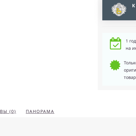
К
1 го
на и
Тольк
ориг
товар
ВЫ (0)
ПАНОРАМА