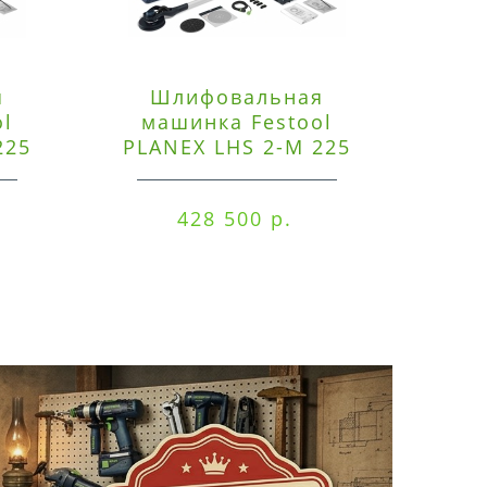
я
Шлифовальная
Э
ol
машинка Festool
225
PLANEX LHS 2-M 225
ред
EQ/CTM 36-Set
RO
428 500 р.