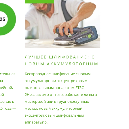
ЛУЧШЕЕ ШЛИФОВАНИЕ: С
КАК П
НОВЫМ АККУМУЛЯТОРНЫМ
ПЫЛЕС
ШЛИФОВАЛЬНЫМ
МАКСИ
ительная
Беспроводное шлифование с новым
Festool уж
АППАРАТОМ ETSC2
на
аккумуляторным эксцентриковым
пылесосам
мейной,
шлифовальным аппаратом ETSC
Немецкий 
ой
2Независимо от того, работаете ли вы в
множество
астью к
мастерской или в труднодоступных
нужд, поз
25 года —
местах, новый аккумуляторный
спланиров
эксцентриковый шлифовальный
идеально 
аппарат&nb..
Благода..