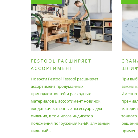
FESTOOL РАСШИРЯЕТ
GRAN
АССОРТИМЕНТ
ШЛИ
ПРОДУМАННЫХ
МАТЕ
Новости Festool Festool расширяет
При выб
ПРИНАДЛЕЖНОСТЕЙ И
ассортимент продуманных
важны к
РАСХОДНЫХ МАТЕРИАЛОВ
принадлежностей и расходных
Именно э
материалов В ассортимент новинок
премиа
входят качественные аксессуары для
материал
пиления, в том числе индикатор
тонкого
положения погружения FS-EP, алмазный
решение
пильный ..
применен