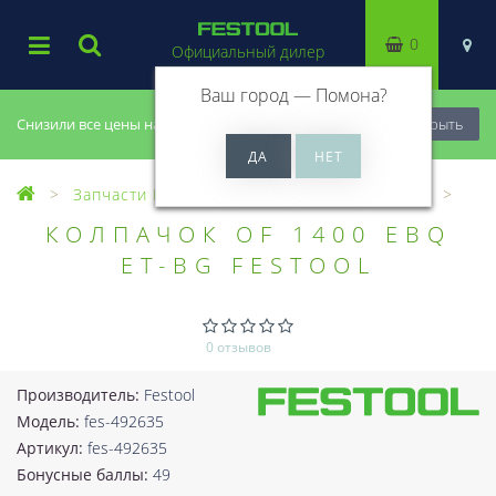
0
Официальный дилер
Ваш город —
Помона
?
Снизили все цены на 20%, успей купить!
Закрыть
Запчасти Festool
Все запчасти (Разное)
КОЛПАЧОК OF 1400 EBQ
ET-BG FESTOOL
0 отзывов
Производитель:
Festool
Модель:
fes-492635
Артикул:
fes-492635
Бонусные баллы:
49