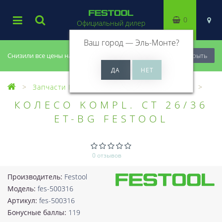
0
Официальный дилер
Ваш город —
Эль-Монте
?
Снизили все цены на 20%, успей купить!
Закрыть
Запчасти Festool
Все запчасти (Разное)
КОЛЕСО KOMPL. CT 26/36
ET-BG FESTOOL
0 отзывов
Производитель:
Festool
Модель:
fes-500316
Артикул:
fes-500316
Бонусные баллы:
119