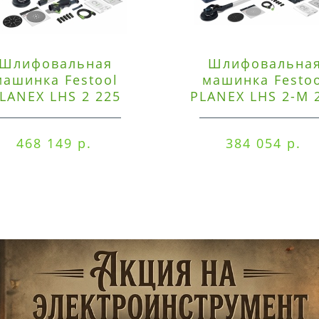
Шлифовальная
Шлифовальна
машинка Festool
машинка Festo
LANEX LHS 2 225
PLANEX LHS 2-M 
EQI/CTM 36-Set
EQ/CTL 36-Set
468 149 р.
384 054 р.