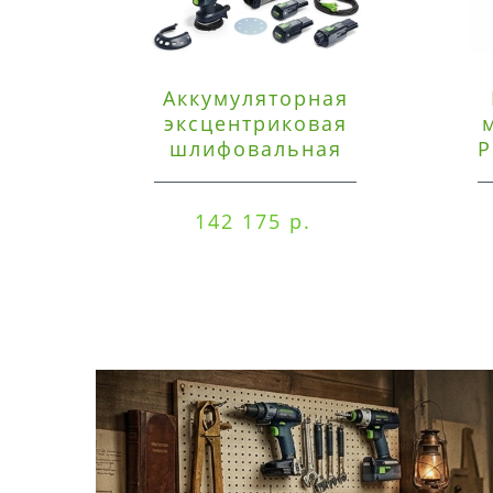
Аккумуляторная
эксцентриковая
шлифовальная
P
машинка Festool ETSC
125 3,0 I-Set
142 175 р.