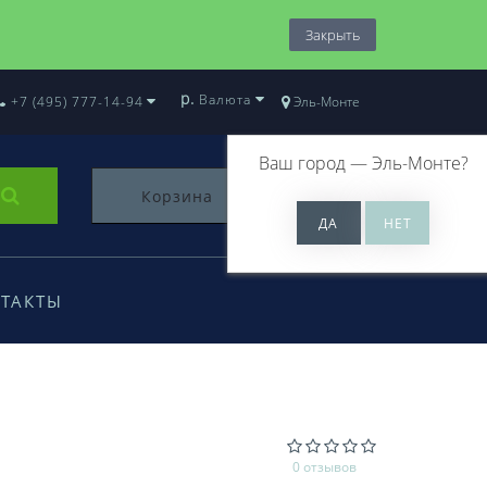
Закрыть
р.
Валюта
+7 (495) 777-14-94
Эль-Монте
Ваш город —
Эль-Монте
?
Корзина
0
ТАКТЫ
0 отзывов