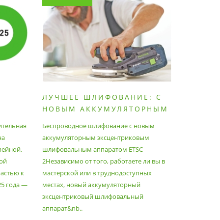
ЛУЧШЕЕ ШЛИФОВАНИЕ: С
КАК П
НОВЫМ АККУМУЛЯТОРНЫМ
ПЫЛЕС
ШЛИФОВАЛЬНЫМ
МАКСИ
ительная
Беспроводное шлифование с новым
Festool уж
АППАРАТОМ ETSC2
на
аккумуляторным эксцентриковым
пылесосам
мейной,
шлифовальным аппаратом ETSC
Немецкий 
ой
2Независимо от того, работаете ли вы в
множество
астью к
мастерской или в труднодоступных
нужд, поз
25 года —
местах, новый аккумуляторный
спланиров
эксцентриковый шлифовальный
идеально 
аппарат&nb..
Благода..