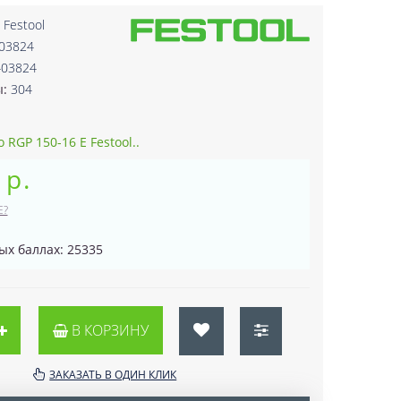
:
Festool
403824
403824
ы:
304
 RGP 150-16 E Festool..
 р.
Е?
ых баллах: 25335
В КОРЗИНУ
ЗАКАЗАТЬ В ОДИН КЛИК