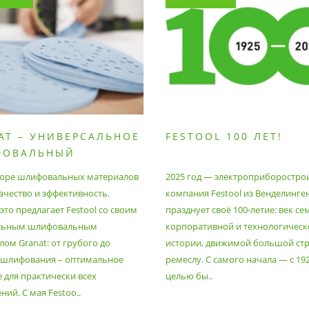
AT – УНИВЕРСАЛЬНОЕ
FESTOOL 100 ЛЕТ!
ФОВАЛЬНЫЙ
РИАЛ
оре шлифовальных материалов
2025 год — электроприборостро
ачество и эффективность.
компания Festool из Венделинге
то предлагает Festool со своим
празднует своё 100-летие: век се
льным шлифовальным
корпоративной и технологическ
ом Granat: от грубого до
истории, движимой большой стр
 шлифования – оптимальное
ремеслу. С самого начала — с 19
 для практически всех
целью бы..
ий. С мая Festoo..