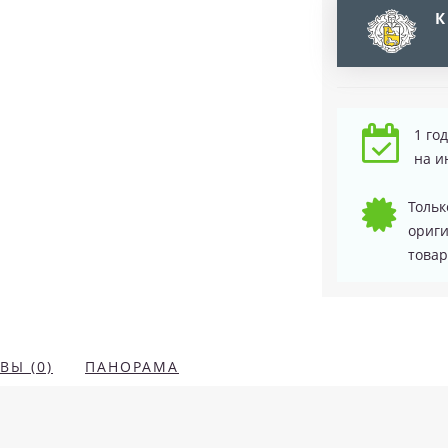
К
1 го
на и
Тольк
ориг
товар
ВЫ (0)
ПАНОРАМА