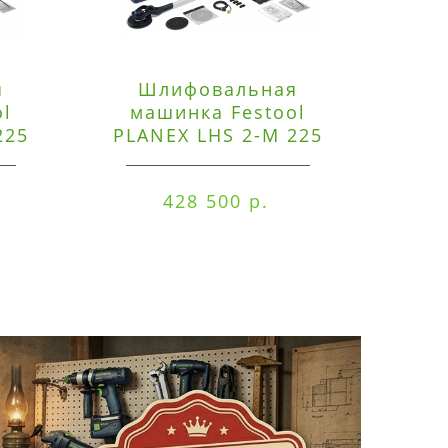
я
Шлифовальная
Э
ol
машинка Festool
225
PLANEX LHS 2-M 225
ред
EQ/CTM 36-Set
RO
428 500 р.