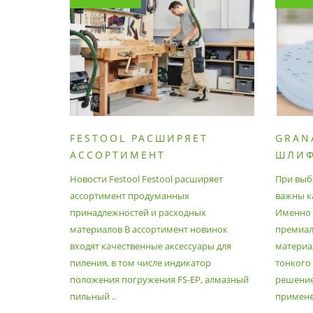
FESTOOL РАСШИРЯЕТ
GRAN
АССОРТИМЕНТ
ШЛИ
ПРОДУМАННЫХ
МАТЕ
Новости Festool Festool расширяет
При выб
ПРИНАДЛЕЖНОСТЕЙ И
ассортимент продуманных
важны к
РАСХОДНЫХ МАТЕРИАЛОВ
принадлежностей и расходных
Именно э
материалов В ассортимент новинок
премиа
входят качественные аксессуары для
материал
пиления, в том числе индикатор
тонкого
положения погружения FS-EP, алмазный
решение
пильный ..
применен