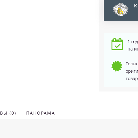
К
1 го
на и
Тольк
ориг
товар
ВЫ (0)
ПАНОРАМА