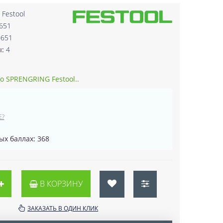
:
Festool
651
0651
ы:
4
о SPRENGRING Festool..
Е?
ых баллах: 368
В КОРЗИНУ
ЗАКАЗАТЬ В ОДИН КЛИК