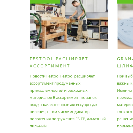
FESTOOL РАСШИРЯЕТ
GRAN
АССОРТИМЕНТ
ШЛИ
ПРОДУМАННЫХ
МАТЕ
Новости Festool Festool расширяет
При выб
ПРИНАДЛЕЖНОСТЕЙ И
ассортимент продуманных
важны к
РАСХОДНЫХ МАТЕРИАЛОВ
принадлежностей и расходных
Именно э
материалов В ассортимент новинок
премиа
входят качественные аксессуары для
материал
пиления, в том числе индикатор
тонкого
положения погружения FS-EP, алмазный
решение
пильный ..
применен