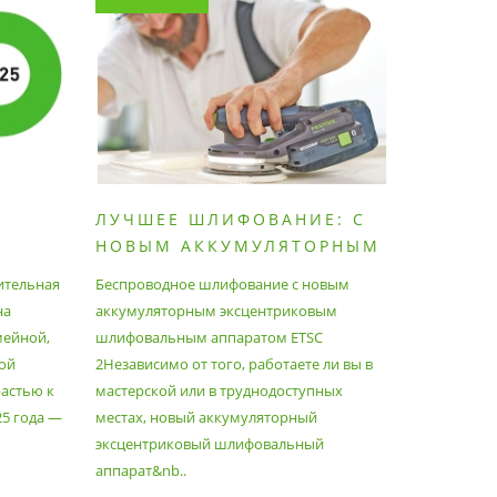
ЛУЧШЕЕ ШЛИФОВАНИЕ: С
КАК П
НОВЫМ АККУМУЛЯТОРНЫМ
ПЫЛЕС
ШЛИФОВАЛЬНЫМ
МАКСИ
ительная
Беспроводное шлифование с новым
Festool уж
АППАРАТОМ ETSC2
на
аккумуляторным эксцентриковым
пылесосам
мейной,
шлифовальным аппаратом ETSC
Немецкий 
ой
2Независимо от того, работаете ли вы в
множество
астью к
мастерской или в труднодоступных
нужд, поз
25 года —
местах, новый аккумуляторный
спланиров
эксцентриковый шлифовальный
идеально 
аппарат&nb..
Благода..