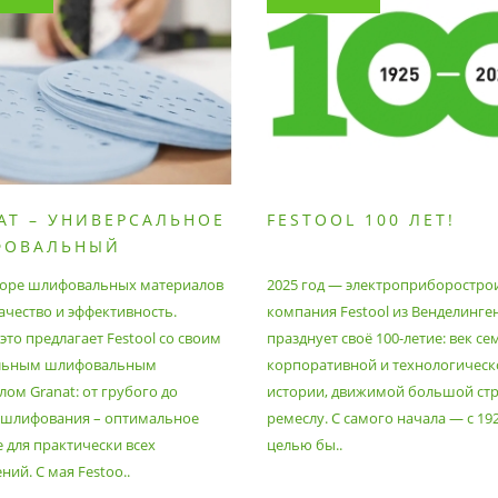
AT – УНИВЕРСАЛЬНОЕ
FESTOOL 100 ЛЕТ!
ФОВАЛЬНЫЙ
РИАЛ
оре шлифовальных материалов
2025 год — электроприборостро
ачество и эффективность.
компания Festool из Венделинге
то предлагает Festool со своим
празднует своё 100-летие: век се
льным шлифовальным
корпоративной и технологическ
ом Granat: от грубого до
истории, движимой большой стр
 шлифования – оптимальное
ремеслу. С самого начала — с 19
 для практически всех
целью бы..
ий. С мая Festoo..