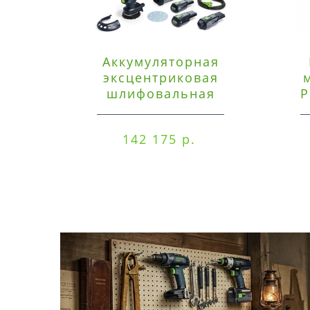
Аккумуляторная
эксцентриковая
шлифовальная
P
машинка Festool ETSC
125 3,0 I-Set
142 175 р.