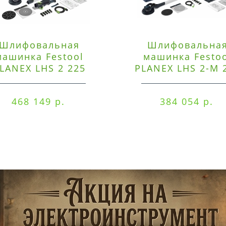
Шлифовальная
Шлифовальна
машинка Festool
машинка Festo
LANEX LHS 2 225
PLANEX LHS 2-M 
EQI/CTM 36-Set
EQ/CTL 36-Set
468 149 р.
384 054 р.