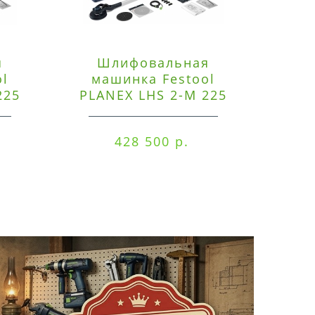
я
Шлифовальная
Э
ol
машинка Festool
225
PLANEX LHS 2-M 225
ред
EQ/CTM 36-Set
RO
428 500 р.