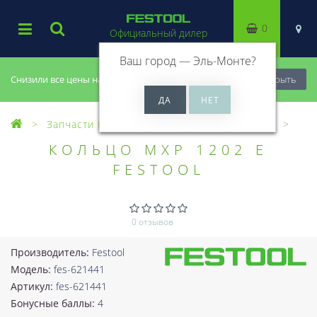
0
Официальный дилер
Ваш город —
Эль-Монте
?
Снизили все цены на 20%, успей купить!
Закрыть
Запчасти Festool
Все запчасти (Разное)
КОЛЬЦО MXP 1202 E
FESTOOL
0 отзывов
Производитель:
Festool
Модель:
fes-621441
Артикул:
fes-621441
Бонусные баллы:
4