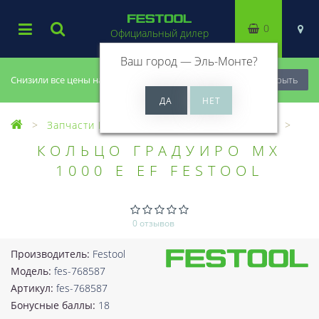
0
Официальный дилер
Ваш город —
Эль-Монте
?
Снизили все цены на 20%, успей купить!
Закрыть
Запчасти Festool
Все запчасти (Разное)
КОЛЬЦО ГРАДУИРО MX
1000 E EF FESTOOL
0 отзывов
Производитель:
Festool
Модель:
fes-768587
Артикул:
fes-768587
Бонусные баллы:
18