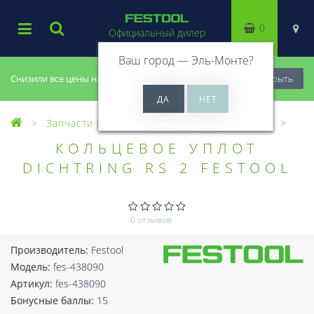
0
Официальный дилер
Ваш город —
Эль-Монте
?
Снизили все цены на 20%, успей купить!
Закрыть
Запчасти Festool
Все запчасти (Разное)
КОЛЬЦЕВОЕ УПЛОТ
DICHTRING RS 2 FESTOOL
0 отзывов
Производитель:
Festool
Модель:
fes-438090
Артикул:
fes-438090
Бонусные баллы:
15