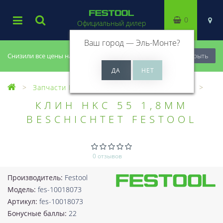
0
Официальный дилер
Ваш город —
Эль-Монте
?
Снизили все цены на 20%, успей купить!
Закрыть
Запчасти Festool
Все запчасти (Разное)
КЛИН HKC 55 1,8MM
BESCHICHTET FESTOOL
0 отзывов
Производитель:
Festool
Модель:
fes-10018073
Артикул:
fes-10018073
Бонусные баллы:
22