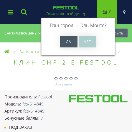
0
Официальный дилер
Ваш город —
Эль-Монте
?
Снизили все цены на 20%, успей купить!
Закрыть
Запчасти Festool
Все запчасти (Разное)
КЛИН CHP 2 E FESTOOL
0 отзывов
Производитель:
Festool
Модель:
fes-614849
Артикул:
fes-614849
Бонусные баллы:
7
ПОД ЗАКАЗ