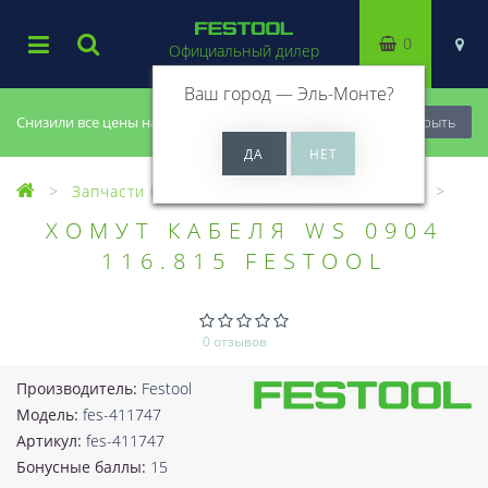
0
Официальный дилер
Ваш город —
Эль-Монте
?
Снизили все цены на 20%, успей купить!
Закрыть
Запчасти Festool
Все запчасти (Разное)
ХОМУТ КАБЕЛЯ WS 0904
116.815 FESTOOL
0 отзывов
Производитель:
Festool
Модель:
fes-411747
Артикул:
fes-411747
Бонусные баллы:
15