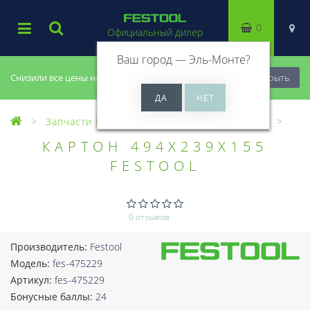
0
Официальный дилер
Ваш город —
Эль-Монте
?
Снизили все цены на 20%, успей купить!
Закрыть
Запчасти Festool
Все запчасти (Разное)
КАРТОН 494X239X155
FESTOOL
0 отзывов
Производитель:
Festool
Модель:
fes-475229
Артикул:
fes-475229
Бонусные баллы:
24