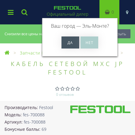
0
Официальный дилер
Ваш город —
Эль-Монте
?
Снизили все цены на 20%, успей купить!
Закрыть
Запчасти Festool
Все запчасти (Разное)
КАБЕЛЬ СЕТЕВОЙ MXC JP
FESTOOL
0 отзывов
Производитель:
Festool
Модель:
fes-700088
Артикул:
fes-700088
Бонусные баллы:
69