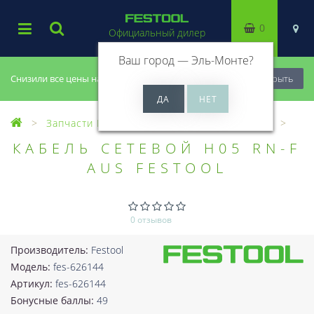
0
Официальный дилер
Ваш город —
Эль-Монте
?
Снизили все цены на 20%, успей купить!
Закрыть
Запчасти Festool
Все запчасти (Разное)
КАБЕЛЬ СЕТЕВОЙ H05 RN-F
AUS FESTOOL
0 отзывов
Производитель:
Festool
Модель:
fes-626144
Артикул:
fes-626144
Бонусные баллы:
49