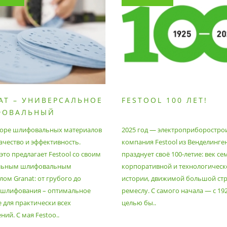
AT – УНИВЕРСАЛЬНОЕ
FESTOOL 100 ЛЕТ!
ФОВАЛЬНЫЙ
РИАЛ
оре шлифовальных материалов
2025 год — электроприборостро
ачество и эффективность.
компания Festool из Венделинге
то предлагает Festool со своим
празднует своё 100-летие: век се
льным шлифовальным
корпоративной и технологическ
ом Granat: от грубого до
истории, движимой большой стр
 шлифования – оптимальное
ремеслу. С самого начала — с 19
 для практически всех
целью бы..
ий. С мая Festoo..