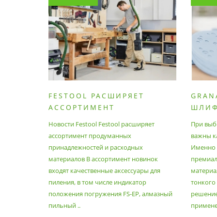
FESTOOL РАСШИРЯЕТ
GRAN
АССОРТИМЕНТ
ШЛИ
ПРОДУМАННЫХ
МАТЕ
Новости Festool Festool расширяет
При выб
ПРИНАДЛЕЖНОСТЕЙ И
ассортимент продуманных
важны к
РАСХОДНЫХ МАТЕРИАЛОВ
принадлежностей и расходных
Именно э
материалов В ассортимент новинок
премиа
входят качественные аксессуары для
материал
пиления, в том числе индикатор
тонкого
положения погружения FS-EP, алмазный
решение
пильный ..
применен