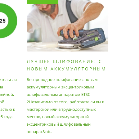
ЛУЧШЕЕ ШЛИФОВАНИЕ: С
КАК П
НОВЫМ АККУМУЛЯТОРНЫМ
ПЫЛЕС
ШЛИФОВАЛЬНЫМ
МАКСИ
ительная
Беспроводное шлифование с новым
Festool уж
АППАРАТОМ ETSC2
на
аккумуляторным эксцентриковым
пылесосам
мейной,
шлифовальным аппаратом ETSC
Немецкий 
ой
2Независимо от того, работаете ли вы в
множество
астью к
мастерской или в труднодоступных
нужд, поз
25 года —
местах, новый аккумуляторный
спланиров
эксцентриковый шлифовальный
идеально 
аппарат&nb..
Благода..