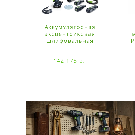
Аккумуляторная
эксцентриковая
шлифовальная
P
машинка Festool ETSC
125 3,0 I-Set
142 175 р.