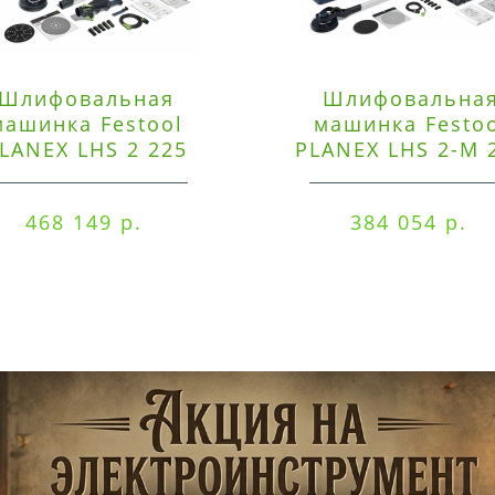
Шлифовальная
Шлифовальна
машинка Festool
машинка Festo
LANEX LHS 2 225
PLANEX LHS 2-M 
EQI/CTM 36-Set
EQ/CTL 36-Set
468 149 р.
384 054 р.