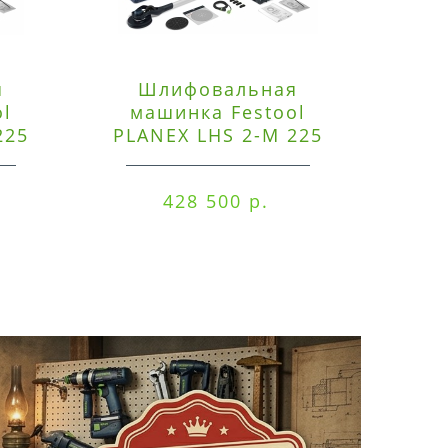
я
Шлифовальная
Э
ol
машинка Festool
225
PLANEX LHS 2-M 225
ред
EQ/CTM 36-Set
RO
428 500 р.