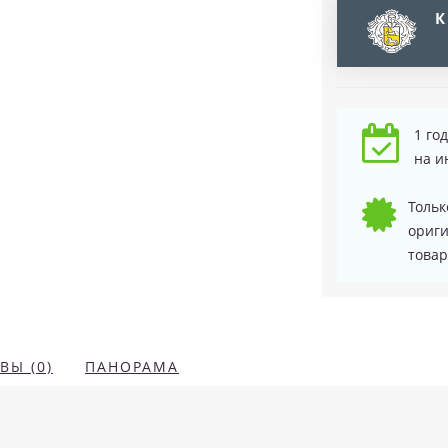
К
1 го
на и
Тольк
ориг
товар
ВЫ (0)
ПАНОРАМА