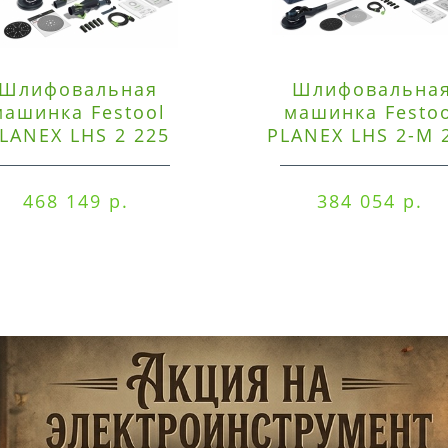
Шлифовальная
Шлифовальна
машинка Festool
машинка Festo
LANEX LHS 2 225
PLANEX LHS 2-M 
EQI/CTM 36-Set
EQ/CTL 36-Set
468 149 р.
384 054 р.