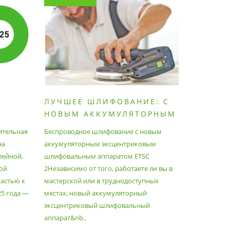
ЛУЧШЕЕ ШЛИФОВАНИЕ: С
КАК П
НОВЫМ АККУМУЛЯТОРНЫМ
ПЫЛЕС
ШЛИФОВАЛЬНЫМ
МАКСИ
ительная
Беспроводное шлифование с новым
Festool уж
АППАРАТОМ ETSC2
на
аккумуляторным эксцентриковым
пылесосам
мейной,
шлифовальным аппаратом ETSC
Немецкий 
ой
2Независимо от того, работаете ли вы в
множество
астью к
мастерской или в труднодоступных
нужд, поз
25 года —
местах, новый аккумуляторный
спланиров
эксцентриковый шлифовальный
идеально 
аппарат&nb..
Благода..