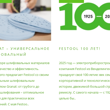
AT – УНИВЕРСАЛЬНОЕ
FESTOOL 100 ЛЕТ!
ФОВАЛЬНЫЙ
РИАЛ
оре шлифовальных материалов
2025 год — электроприборостро
ачество и эффективность.
компания Festool из Венделинге
то предлагает Festool со своим
празднует своё 100-летие: век се
льным шлифовальным
корпоративной и технологическ
ом Granat: от грубого до
истории, движимой большой стр
 шлифования – оптимальное
ремеслу. С самого начала — с 19
 для практически всех
целью бы..
ий. С мая Festoo..