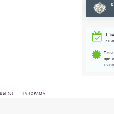
К
1 го
на и
Тольк
ориг
товар
ВЫ (0)
ПАНОРАМА