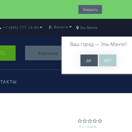
Закрыть
р.
Валюта
+7 (495) 777-14-94
Эль-Монте
Ваш город —
Эль-Монте
?
Корзина
0
ТАКТЫ
0 отзывов