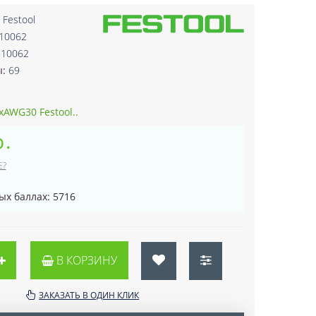
:
Festool
210062
210062
ы:
69
xAWG30 Festool..
р.
Е?
ых баллах: 5716
В КОРЗИНУ
ЗАКАЗАТЬ В ОДИН КЛИК