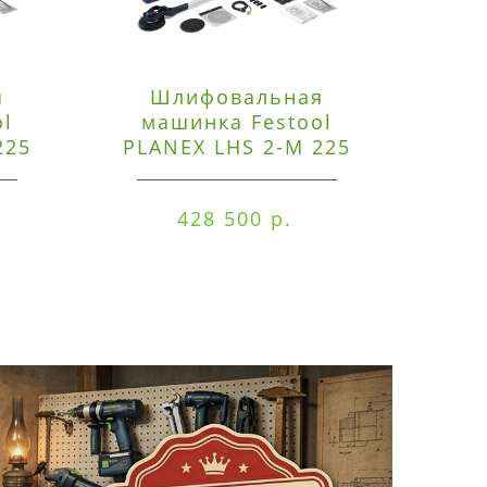
я
Шлифовальная
Э
ol
машинка Festool
225
PLANEX LHS 2-M 225
ред
EQ/CTM 36-Set
RO
428 500 р.