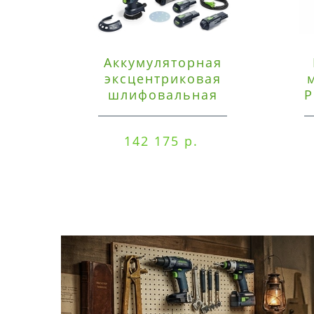
Аккумуляторная
эксцентриковая
шлифовальная
P
машинка Festool ETSC
125 3,0 I-Set
142 175 р.