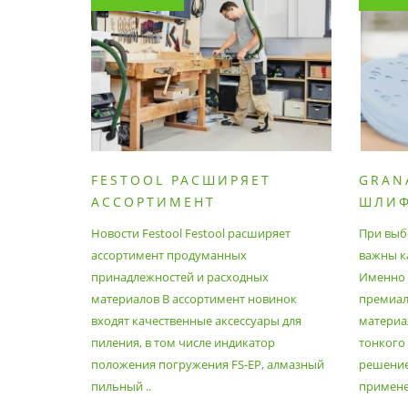
FESTOOL РАСШИРЯЕТ
GRAN
АССОРТИМЕНТ
ШЛИ
ПРОДУМАННЫХ
МАТЕ
Новости Festool Festool расширяет
При выб
ПРИНАДЛЕЖНОСТЕЙ И
ассортимент продуманных
важны к
РАСХОДНЫХ МАТЕРИАЛОВ
принадлежностей и расходных
Именно э
материалов В ассортимент новинок
премиа
входят качественные аксессуары для
материал
пиления, в том числе индикатор
тонкого
положения погружения FS-EP, алмазный
решение
пильный ..
применен