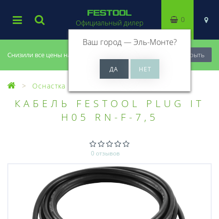
0
Официальный дилер
Ваш город —
Эль-Монте
?
Снизили все цены на 20%, успей купить!
Закрыть
Оснастка
Кабели (Система plug it)
КАБЕЛЬ FESTOOL PLUG IT
H05 RN-F-7,5
0 отзывов