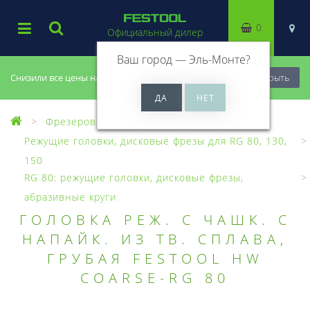
0
Официальный дилер
Ваш город —
Эль-Монте
?
Снизили все цены на 20%, успей купить!
Закрыть
Фрезерование
Зачистные фрезеры
Режущие головки, дисковые фрезы для RG 80, 130,
150
RG 80: режущие головки, дисковые фрезы,
абразивные круги
ГОЛОВКА РЕЖ. С ЧАШК. С
НАПАЙК. ИЗ ТВ. СПЛАВА,
ГРУБАЯ FESTOOL HW
COARSE-RG 80