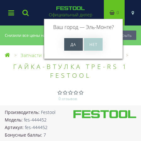
0
Официальный дилер
Ваш город —
Эль-Монте
?
Снизили все цены на 20%, успей купить!
Закрыть
Запчасти Festool
Все запчасти (Разное)
ГАЙКА-ВТУЛКА TPE-RS 1
FESTOOL
0 отзывов
Производитель:
Festool
Модель:
fes-444452
Артикул:
fes-444452
Бонусные баллы:
7