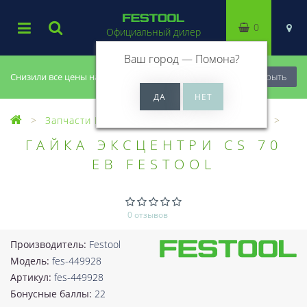
0
Официальный дилер
Ваш город —
Помона
?
Снизили все цены на 20%, успей купить!
Закрыть
Запчасти Festool
Все запчасти (Разное)
ГАЙКА ЭКСЦЕНТРИ CS 70
EB FESTOOL
0 отзывов
Производитель:
Festool
Модель:
fes-449928
Артикул:
fes-449928
Бонусные баллы:
22