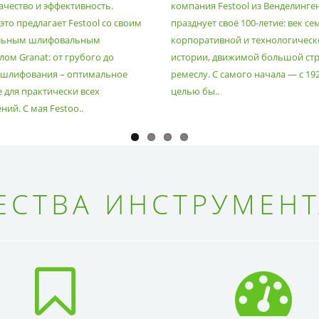
ачество и эффективность.
компания Festool из Венделинге
то предлагает Festool со своим
празднует своё 100-летие: век се
льным шлифовальным
корпоративной и технологическ
ом Granat: от грубого до
истории, движимой большой стр
 шлифования – оптимальное
ремеслу. С самого начала — с 19
 для практически всех
целью бы..
ий. С мая Festoo..
СТВА ИНСТРУМЕНТ