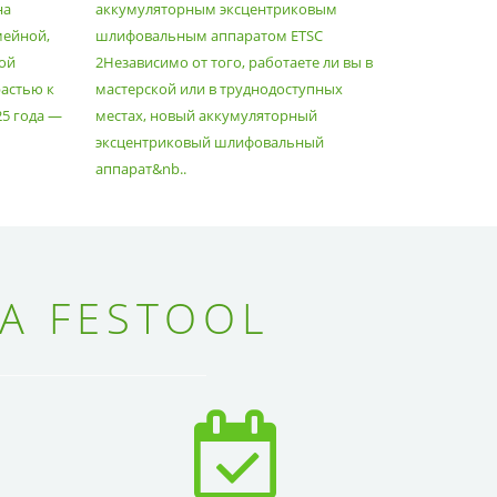
на
аккумуляторным эксцентриковым
пылесосам
мейной,
шлифовальным аппаратом ETSC
Немецкий 
ой
2Независимо от того, работаете ли вы в
множество
астью к
мастерской или в труднодоступных
нужд, поз
25 года —
местах, новый аккумуляторный
спланиров
эксцентриковый шлифовальный
идеально 
аппарат&nb..
Благода..
А FESTOOL