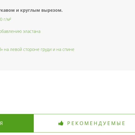
рукавом и круглым вырезом.
0 г/м²
добавлению эластана
l» на левой стороне груди и на спине
Я
РЕКОМЕНДУЕМЫЕ