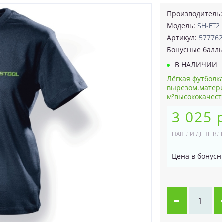
Производитель
Модель:
SH-FT2 
Артикул:
57776
Бонусные балл
В НАЛИЧИИ
Лёгкая футболк
вырезом.материа
м²высококачест
3 025 
НАШЛИ ДЕШЕВЛ
Цена в бонусн