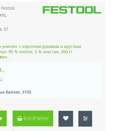
:
Festool
XXL
2
ы:
37
а унисекс с коротким рукавом и круглым
л: 95 % хлопок, 5 % эластан, 200 г/
вен..
р.
Е?
ых баллах: 3105
В КОРЗИНУ