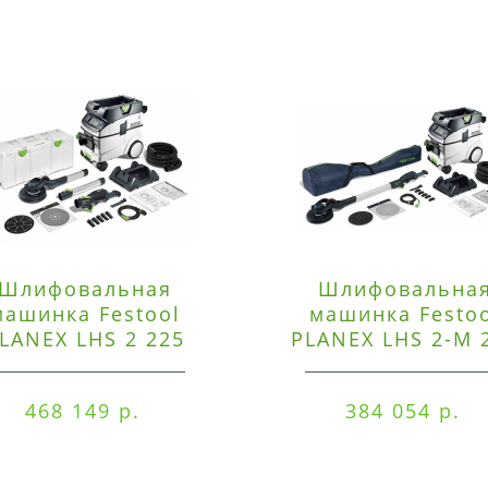
Шлифовальная
Шлифовальна
машинка Festool
машинка Festo
LANEX LHS 2 225
PLANEX LHS 2-M 
EQI/CTM 36-Set
EQ/CTL 36-Set
468 149 р.
384 054 р.