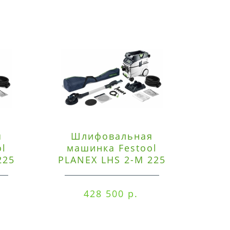
я
Шлифовальная
Э
ol
машинка Festool
225
PLANEX LHS 2-M 225
ред
EQ/CTM 36-Set
RO
428 500 р.