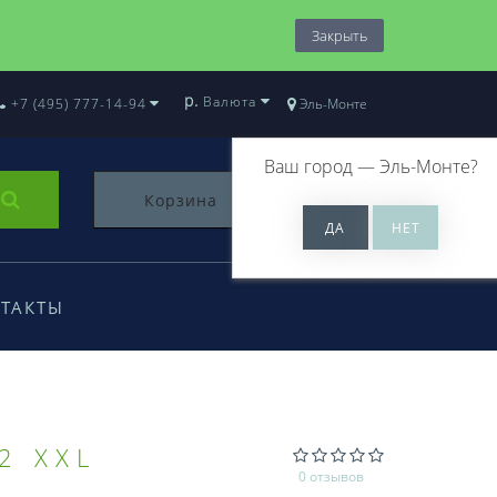
Закрыть
р.
Валюта
+7 (495) 777-14-94
Эль-Монте
Ваш город —
Эль-Монте
?
Корзина
0
ТАКТЫ
2 XXL
0 отзывов