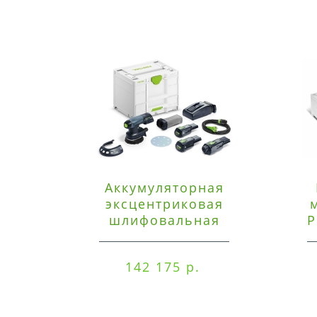
Аккумуляторная
эксцентриковая
шлифовальная
P
машинка Festool ETSC
125 3,0 I-Set
142 175 р.