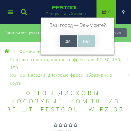
0
Официальный дилер
Ваш город —
Эль-Монте
?
Снизили все цены на 20%, успей купить!
Закрыть
Фрезерование
Зачистные фрезеры
Режущие головки, дисковые фрезы для RG 80, 130,
150
RG 150: насадки, дисковые фрезы, абразивные
круги
ФРЕЗЫ ДИСКОВЫЕ
КОСОЗУБЫЕ. КОМПЛ. ИЗ
35 ШТ. FESTOOL HW-FZ 35
0 отзывов