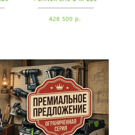
EQ/CTM 36-Set
RO
428 500 р.