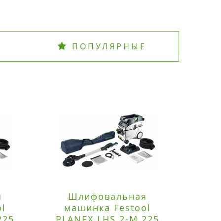
ПОПУЛЯРНЫЕ
я
Шлифовальная
Э
ol
машинка Festool
225
PLANEX LHS 2-M 225
ред