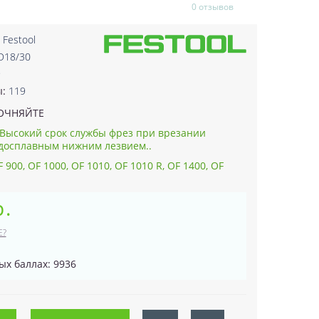
0 отзывов
:
Festool
D18/30
9
ы:
119
ОЧНЯЙТЕ
Высокий срок службы фрез при врезании
досплавным нижним лезвием..
900, OF 1000, OF 1010, OF 1010 R, OF 1400, OF
р.
Е?
ых баллах: 9936