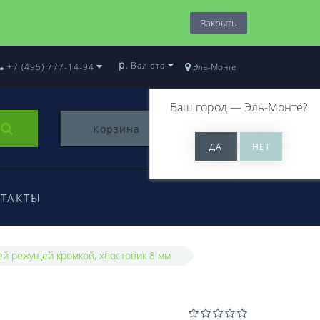
Закрыть
р.
Валюта
+7 (495) 777-14-94
Эль-Монте
Ваш город —
Эль-Монте
?
Корзина
0
ТАКТЫ
й режущей кромкой, хвостовик 8 мм