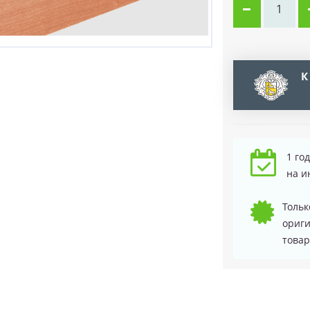
К
1 го
на и
Тольк
ориг
товар