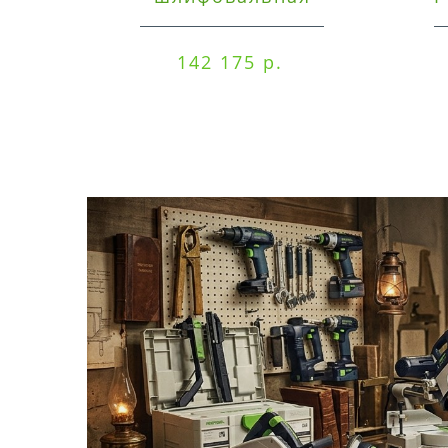
машинка Festool ETSC
125 3,0 I-Set
142 175 р.