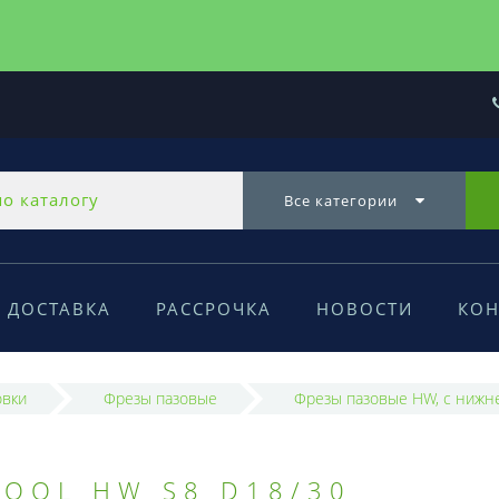
Все категории
ДОСТАВКА
РАССРОЧКА
НОВОСТИ
КОН
овки
Фрезы пазовые
Фрезы пазовые HW, с нижне
TOOL HW S8 D18/30