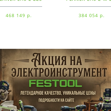
EQI/CTM 36-Set
EQ/CTL 36-Set
468 149 р.
384 054 р.