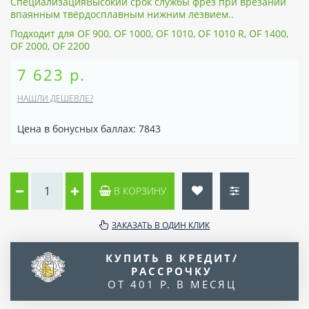
СпециализацияВысокий срок службы фрез при врезании
впаянным твёрдосплавным нижним лезвием..
Подходит для OF 900, OF 1000, OF 1010, OF 1010 R, OF 1400,
OF 2000, OF 2200
7 623 р.
НАШЛИ ДЕШЕВЛЕ?
Цена в бонусных баллах: 7843
В КОРЗИНУ
ЗАКАЗАТЬ В ОДИН КЛИК
КУПИТЬ В КРЕДИТ/
РАССРОЧКУ
ОТ 401 Р. В МЕСЯЦ