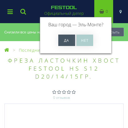
0
Официальный дилер
Ваш город —
Эль-Монте
?
Снизили все цены на 20%, успей купить!
Закрыть
Последний шанс купить
ФРЕЗА ЛАСТОЧКИН ХВОСТ
FESTOOL HS S12
D20/14/15ГР.
0 отзывов