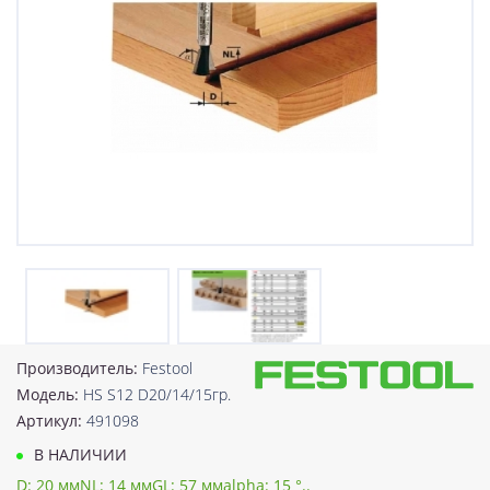
Производитель:
Festool
Модель:
HS S12 D20/14/15гр.
Артикул:
491098
В НАЛИЧИИ
D: 20 ммNL: 14 ммGL: 57 ммalpha: 15 °..