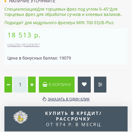
НАЛИЧИЕ УТОЧНЯЙТЕ
СпециализацияДля торцевых фрез под углом 0–45°Для
торцевых фрез для обработки сучков и клеевых валиков..
Подходит для модульного фрезера MFK 700 EQ/B-Plus
18 513 р.
НАШЛИ ДЕШЕВЛЕ?
Цена в бонусных баллах: 19079
В КОРЗИНУ
ЗАКАЗАТЬ В ОДИН КЛИК
КУПИТЬ В КРЕДИТ/
РАССРОЧКУ
ОТ 974 Р. В МЕСЯЦ