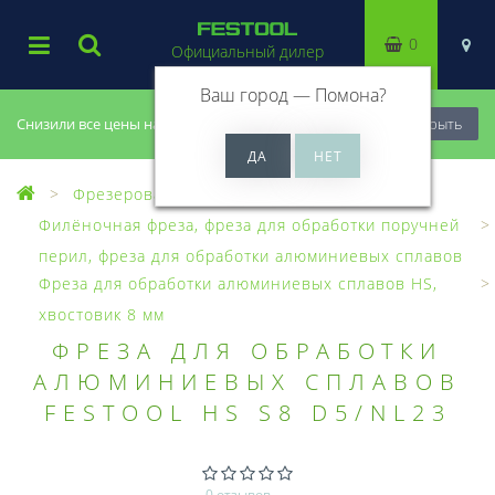
0
Официальный дилер
Ваш город —
Помона
?
Снизили все цены на 20%, успей купить!
Закрыть
Фрезерование
Фрезы, головки
Филёночная фреза, фреза для обработки поручней
перил, фреза для обработки алюминиевых сплавов
Фреза для обработки алюминиевых сплавов HS,
хвостовик 8 мм
ФРЕЗА ДЛЯ ОБРАБОТКИ
АЛЮМИНИЕВЫХ СПЛАВОВ
FESTOOL HS S8 D5/NL23
0 отзывов